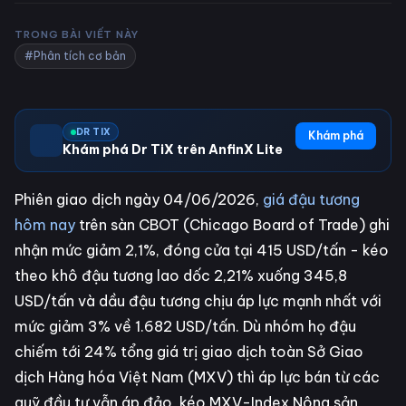
TRONG BÀI VIẾT NÀY
#Phân tích cơ bản
DR TIX
Khám phá
Khám phá Dr TiX trên AnfinX Lite
Phiên giao dịch ngày 04/06/2026,
giá đậu tương
hôm nay
trên sàn CBOT (Chicago Board of Trade) ghi
nhận mức giảm 2,1%, đóng cửa tại 415 USD/tấn - kéo
theo khô đậu tương lao dốc 2,21% xuống 345,8
USD/tấn và dầu đậu tương chịu áp lực mạnh nhất với
mức giảm 3% về 1.682 USD/tấn. Dù nhóm họ đậu
chiếm tới 24% tổng giá trị giao dịch toàn Sở Giao
dịch Hàng hóa Việt Nam (MXV) thì áp lực bán từ các
quỹ đầu tư vẫn áp đảo, kéo MXV-Index Nông sản