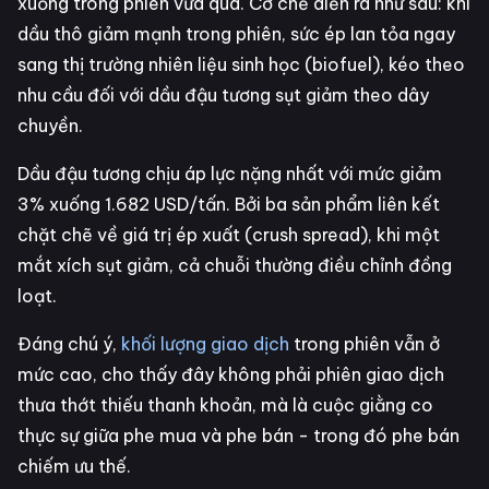
xuống trong phiên vừa qua. Cơ chế diễn ra như sau: khi
dầu thô giảm mạnh trong phiên, sức ép lan tỏa ngay
sang thị trường nhiên liệu sinh học (biofuel), kéo theo
nhu cầu đối với dầu đậu tương sụt giảm theo dây
chuyền.
Dầu đậu tương chịu áp lực nặng nhất với mức giảm
3% xuống 1.682 USD/tấn. Bởi ba sản phẩm liên kết
chặt chẽ về giá trị ép xuất (crush spread), khi một
mắt xích sụt giảm, cả chuỗi thường điều chỉnh đồng
loạt.
Đáng chú ý,
khối lượng giao dịch
trong phiên vẫn ở
mức cao, cho thấy đây không phải phiên giao dịch
thưa thớt thiếu thanh khoản, mà là cuộc giằng co
thực sự giữa phe mua và phe bán - trong đó phe bán
chiếm ưu thế.