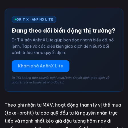
DR TIX · ANFINX LITE
Đang theo dõi biến động thị trường?
Dr TiX trên AnfinX Lite giúp bạn đọc nhanh biểu đồ, sổ
lệnh, Tape và các điều kiện giao dịch để hiểu rõ bối
cảnh trước khi ra quyết định.
Khám phá AnfinX Lite
Dr TiX không đưa khuyến nghị mua/bán. Quyết định giao dịch và
quản trị rủi ro thuộc về nhà đầu tư.
Theo ghi nhận từ MXV, hoạt động thanh lý vị thế mua
(take-profit) từ các quỹ đầu tư là nguyên nhân trực
tiếp và mạnh nhất kéo giá đậu tương hôm nay đi