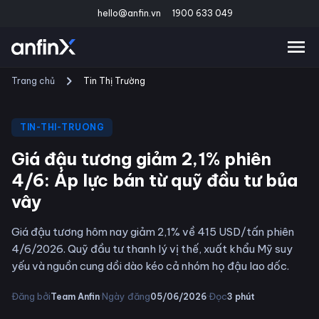
hello@anfin.vn
1900 633 049
Trang chủ
Tin Thị Trường
TIN-THI-TRUONG
Giá đậu tương giảm 2,1% phiên
4/6: Áp lực bán từ quỹ đầu tư bủa
vây
Giá đậu tương hôm nay giảm 2,1% về 415 USD/tấn phiên
4/6/2026. Quỹ đầu tư thanh lý vị thế, xuất khẩu Mỹ suy
yếu và nguồn cung dồi dào kéo cả nhóm họ đậu lao dốc.
·
·
Đăng bởi
Ngày đăng
Đọc
Team Anfin
05/06/2026
3
phút