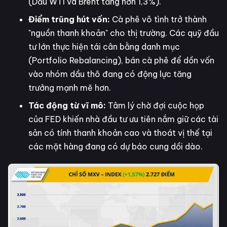
(Dầu WTI và Brent tăng hơn 1,3%).
Điểm trũng hút vốn:
Cà phê vô tình trở thành
"nguồn thanh khoản" cho thị trường. Các quỹ đầu
tư lớn thực hiện tái cân bằng danh mục
(Portfolio Rebalancing), bán cà phê để dồn vốn
vào nhóm dầu thô đang có động lực tăng
trưởng mạnh mẽ hơn.
Tác động từ vĩ mô:
Tâm lý chờ đợi cuộc họp
của FED khiến nhà đầu tư ưu tiên nắm giữ các tài
sản có tính thanh khoản cao và thoát vị thế tại
các mặt hàng đang có dự báo cung dồi dào.