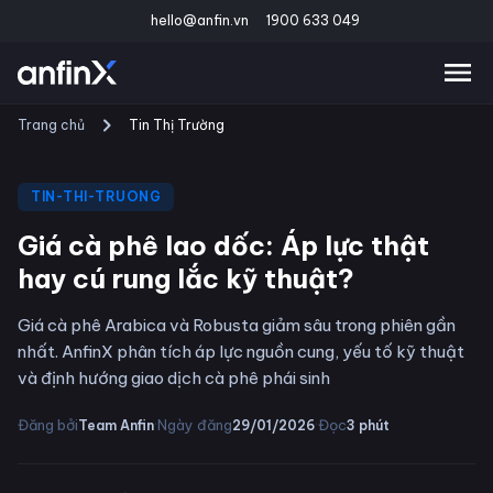
hello@anfin.vn
1900 633 049
Trang chủ
Tin Thị Trường
TIN-THI-TRUONG
Giá cà phê lao dốc: Áp lực thật
hay cú rung lắc kỹ thuật?
Giá cà phê Arabica và Robusta giảm sâu trong phiên gần
nhất. AnfinX phân tích áp lực nguồn cung, yếu tố kỹ thuật
và định hướng giao dịch cà phê phái sinh
·
·
Đăng bởi
Ngày đăng
Đọc
Team Anfin
29/01/2026
3
phút