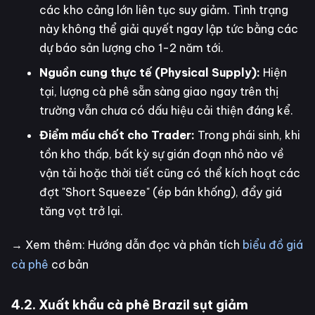
các kho cảng lớn liên tục suy giảm. Tình trạng
này không thể giải quyết ngay lập tức bằng các
dự báo sản lượng cho 1-2 năm tới.
Nguồn cung thực tế (Physical Supply):
Hiện
tại, lượng cà phê sẵn sàng giao ngay trên thị
trường vẫn chưa có dấu hiệu cải thiện đáng kể.
Điểm mấu chốt cho Trader:
Trong phái sinh, khi
tồn kho thấp, bất kỳ sự gián đoạn nhỏ nào về
vận tải hoặc thời tiết cũng có thể kích hoạt các
đợt "Short Squeeze" (ép bán khống), đẩy giá
tăng vọt trở lại.
→ Xem thêm: Hướng dẫn đọc và phân tích
biểu đồ giá
cà phê
cơ bản
4.2. Xuất khẩu cà phê Brazil sụt giảm