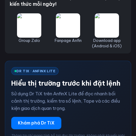
kiến thức mỗi ngày!
Group Zalo
Fanpage Anfin
Download app
(Android & iOS)
DR TIX · ANFINX LITE
Hiểu thị trường trước khi đặt lệnh
Sử dụng Dr TiX trên AnfinX Lite để đọc nhanh bối
cảnh thị trường, kiểm tra sổ lệnh, Tape và các điều
kiện giao dịch quan trọng.
Khám phá Dr TiX
Thông tin chỉ mang tính hỗ trợ đọc thị trường, không phải khuyến nghị