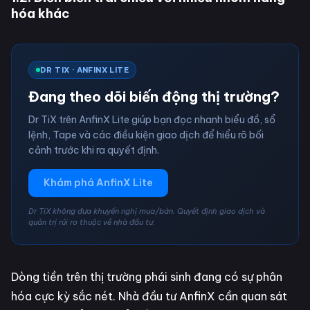
hóa khác
DR TIX · ANFINX LITE
Đang theo dõi biến động thị trường?
Dr TiX trên AnfinX Lite giúp bạn đọc nhanh biểu đồ, sổ
lệnh, Tape và các điều kiện giao dịch để hiểu rõ bối
cảnh trước khi ra quyết định.
Khám phá AnfinX Lite
Dr TiX không đưa khuyến nghị mua/bán. Quyết định giao dịch và
quản trị rủi ro thuộc về nhà đầu tư.
Dòng tiền trên thị trường phái sinh đang có sự phân
hóa cực kỳ sắc nét. Nhà đầu tư AnfinX cần quan sát