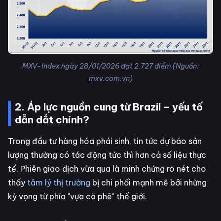
MXV-Index ngày 28/01/2026 đạt 2.727 điểm (Nguồn:
mxv.com.vn)
2. Áp lực nguồn cung từ Brazil – yếu tố
dẫn dắt chính?
Trong đầu tư hàng hóa phái sinh, tin tức dự báo sản
lượng thường có tác động tức thì hơn cả số liệu thực
tế. Phiên giao dịch vừa qua là minh chứng rõ nét cho
thấy
tâm lý thị trường
bị chi phối mạnh mẽ bởi những
kỳ vọng từ phía "vựa cà phê" thế giới.