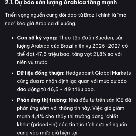
2.1. Dự báo sản lượng Arabica tăng mạnh
Triển vọng nguồn cung dồi dào từ Brazil chính là "mỏ
neo" kéo giá Arabica đi xuống.
Con số kỳ vọng:
Theo tập đoàn Sucden, sản
lượng Arabica của Brazil niên vụ 2026-2027 có
thể đạt 47,5 triệu bao, tăng vọt 21,8% so với
niên vụ trước.
Dữ liệu đồng thuận:
Hedgepoint Global Markets
cũng đưa ra nhận định lạc quan với mức dự báo
dao động từ 46,5 - 49 triệu bao.
Phản ứng thị trường:
Nhà đầu tư trên sàn ICE đã
phản ứng sớm với thông tin này. Việc giá giảm
mạnh 4,4% cho thấy thị trường đang "chiết
khấu" (priced-in) các tin tức tích cực về nguồn
cung vào mức giá hiện tại.