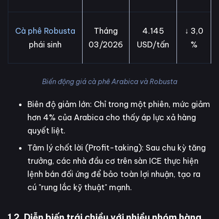
Cà phê Robusta
Tháng
4.145
↓ 3,0
phái sinh
03/2026
USD/tấn
%
Biến động giá cà phê Arabica và Robusta
Biên độ giảm lớn: Chỉ trong một phiên, mức giảm
hơn 4% của Arabica cho thấy áp lực xả hàng
quyết liệt.
Tâm lý chốt lời (Profit-taking): Sau chu kỳ tăng
trưởng, các nhà đầu cơ trên sàn ICE thực hiện
lệnh bán đối ứng để bảo toàn lợi nhuận, tạo ra
cú "rung lắc kỹ thuật" mạnh.
1.2. Diễn biến trái chiều với nhiều nhóm hàng