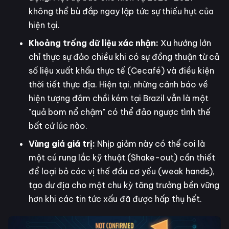
không thể bù đắp ngay lập tức sự thiếu hụt của
hiện tại.
Khoảng trống dữ liệu xác nhận:
Xu hướng lớn
chỉ thực sự đảo chiều khi có sự đồng thuận từ cả
số liệu xuất khẩu thực tế (Cecafé) và điều kiện
thời tiết thực địa. Hiện tại, những cảnh báo về
hiện tượng đâm chồi kém tại Brazil vẫn là một
"quả bom nổ chậm" có thể đảo ngược tình thế
bất cứ lúc nào.
Vùng giá giá trị:
Nhịp giảm này có thể coi là
một cú rung lắc kỹ thuật (Shake-out) cần thiết
để loại bỏ các vị thế đầu cơ yếu (weak hands),
tạo dư địa cho một chu kỳ tăng trưởng bền vững
hơn khi các tin tức xấu đã được hấp thụ hết.