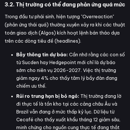
3.2. Thị trường có thể đang phản ứng quá mức
Trong đầu tư phái sinh, hiện tượng "Overreaction"
(phản ứng thái quá) thường xuyên xảy ra khi các thuật
toán giao dịch (Algos) kích hoạt lệnh bán tháo dựa
trên các dòng tiêu đề (headlines).
Bẫy thông tin dự báo:
Cần nhớ rằng các con số
từ Sucden hay Hedgepoint mới chỉ là dự báo
sớm cho niên vụ 2026-2027. Việc thị trường
giảm ngay 4% cho thấy tâm lý bầy đàn đang
chiếm ưu thế.
Rủi ro trung hạn bị bỏ ngỏ:
Thị trường đang lờ
đi thực tế là tồn kho tại các cảng châu Âu và
Brazil vẫn đang ở mức thấp kỷ lục. Dữ liệu từ
Cecafé cho thấy xuất khẩu tháng 12 giảm sâu,
minh chứng cho nguồn cung thực tế đang thắt