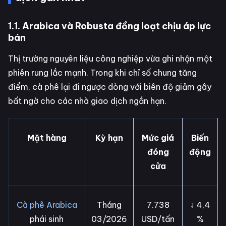
1.1. Arabica và Robusta đồng loạt chịu áp lực
bán
Thị trường nguyên liệu công nghiệp vừa ghi nhận một
phiên rung lắc mạnh. Trong khi chỉ số chung tăng
điểm, cà phê lại đi ngược dòng với biên độ giảm gây
bất ngờ cho các nhà giao dịch ngắn hạn.
Mặt hàng
Kỳ hạn
Mức giá
Biến
đóng
động
cửa
Cà phê Arabica
Tháng
7.738
↓ 4,4
phái sinh
03/2026
USD/tấn
%