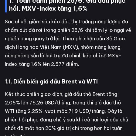
1. Toàn cảnh phiên 25/6: Giá dầu phục
hồi, MXV-Index tăng 1,6%
Sau chuỗi giảm sâu kéo dài, thị trường năng lượng đã
chấm dứt đà rơi trong phiên 25/6 khi tâm lý lo ngại về
nguồn cung quay trở lại. Theo ghi nhận của Sở Giao
dịch Hàng hóa Việt Nam (MXV), nhóm năng lượng
cùng nông sản là hai trụ đỡ chính kéo chỉ số MXV-
Index tăng 1,6% lên 2.577 điểm.
1.1. Diễn biến giá dầu Brent và WTI
Kết thúc phiên giao dịch, giá dầu thô Brent tăng
2,06% lên 75,26 USD/thùng, trong khi giá dầu thô
WTI tăng 2,25%, vượt mốc 71,9 USD/thùng. Đây là
phiên hồi phục đáng chú ý sau khi cả hai loại dầu chủ
chốt đã mất hơn 20% giá trị chỉ trong hơn hai tuần