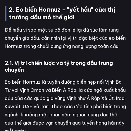
2. Eo biển Hormuz - "yết hầu" của thị
trường dầu mỏ thế giới
Để hiểu vì sao một sự cố đơn lẻ lại đủ sức làm rung
chuyển giá dầu, cần nhìn lại vị trí đặc biệt của eo biển
Hormuz trong chuỗi cung ứng năng lượng toàn cầu.
2.1. Vị trí chiến lược và tỷ trọng dầu trung
chuyển
Eo biển Hormuz là tuyến đường biển hẹp nối Vịnh Ba
Tư với Vịnh Oman và Biển Ả Rập, là cửa ngõ xuất khẩu
dầu của các quốc gia vùng Vịnh như Ả Rập Xê Út, Iraq,
Kuwait, UAE và Iran. Theo các ước tính phổ biến trong
ngành, khoảng một phần năm nguồn cung dầu thô
của thế giới được vận chuyển qua tuyến hàng hải này