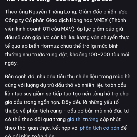
Theo ông Nguyễn Thăng Long, Giám đốc chiến lược
Công ty Cổ phần Giao dịch Hàng hóa VMEX (Thành
viên kinh doanh 011 của MXV), áp lực giảm của giá
dầu sẽ còn gặp lực cản khi lưu lượng vận chuyển thực
tế qua eo biển Hormuz chưa thể trở lại mức bình
thường như trước xung đột, khoảng 100-200 tàu mỗi
ngày.
Bên cạnh đó, nhu cầu tiêu thụ nhiên liệu trong mùa hè
cùng với lượng dự trữ dầu thô và nhiên liệu toàn cầu
liên tục suy giảm sẽ tiếp tục tạo nền tảng hỗ trợ cho
giá dầu trong ngắn hạn. Đây đều là những yếu tố
thuộc về phân tích cung - cầu cơ bản mà nhà đầu tư
có thể theo dõi qua trang
giá thị trường
cập nhật
theo thời gian thực, kết hợp với
phân tích cơ bản
để
có cái nhìn toàn diện.