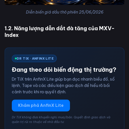
Diễn biến giá dầu thô phiên 25/06/2026
1.2. Năng lượng dẫn dắt đà tăng của MXV-
Index
DR TIX · ANFINX LITE
Đang theo dõi biến động thị trường?
Dr TiX trên AnfinX Lite giúp bạn đọc nhanh biểu đồ, sổ
lệnh, Tape và các điều kiện giao dịch để hiểu rõ bối
cảnh trước khi ra quyết định.
Khám phá AnfinX Lite
Dr TiX không đưa khuyến nghị mua/bán. Quyết định giao dịch và
quản trị rủi ro thuộc về nhà đầu tư.