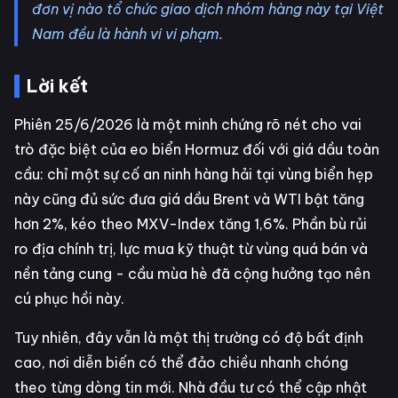
đơn vị nào tổ chức giao dịch nhóm hàng này tại Việt
Nam đều là hành vi vi phạm.
Lời kết
Phiên 25/6/2026 là một minh chứng rõ nét cho vai
trò đặc biệt của eo biển Hormuz đối với giá dầu toàn
cầu: chỉ một sự cố an ninh hàng hải tại vùng biển hẹp
này cũng đủ sức đưa giá dầu Brent và WTI bật tăng
hơn 2%, kéo theo MXV-Index tăng 1,6%. Phần bù rủi
ro địa chính trị, lực mua kỹ thuật từ vùng quá bán và
nền tảng cung - cầu mùa hè đã cộng hưởng tạo nên
cú phục hồi này.
Tuy nhiên, đây vẫn là một thị trường có độ bất định
cao, nơi diễn biến có thể đảo chiều nhanh chóng
theo từng dòng tin mới. Nhà đầu tư có thể cập nhật