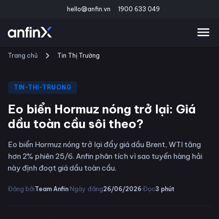
hello@anfin.vn
1900 633 049
Trang chủ
Tin Thị Trường
TIN-THI-TRUONG
Eo biển Hormuz nóng trở lại: Giá
dầu toàn cầu sôi theo?
Eo biển Hormuz nóng trở lại đẩy giá dầu Brent, WTI tăng
hơn 2% phiên 25/6. Anfin phân tích vì sao tuyến hàng hải
này định đoạt giá dầu toàn cầu.
·
·
Đăng bởi
Ngày đăng
Đọc
Team Anfin
26/06/2026
3
phút