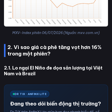
MXV-Index phiên 06/07/2026 (Nguồn: mxv.com.vn)
2. Vì sao giá cà phê tăng vọt hơn 16%
trong một phiên?
2.1. Lo ngại El Niño đe dọa sản lượng tại Việt
Nam và Brazil
DR TIX · ANFINX LITE
Đang theo dõi biến động thị trường?
Dr TiX trên AnfinX Lite giúp bạn đọc nhanh biểu đồ, sổ