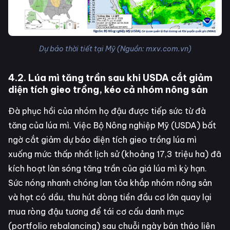
Dự báo thời tiết tại Mỹ (Nguồn: mxv.com.vn)
4.2. Lúa mì tăng trần sau khi USDA cắt giảm
diện tích gieo trồng, kéo cả nhóm nông sản
Đà phục hồi của nhóm họ đậu được tiếp sức từ đà
tăng của lúa mì. Việc Bộ Nông nghiệp Mỹ (USDA) bất
ngờ cắt giảm dự báo diện tích gieo trồng lúa mì
xuống mức thấp nhất lịch sử (khoảng 17,3 triệu ha) đã
kích hoạt làn sóng tăng trần của giá lúa mì kỳ hạn.
Sức nóng nhanh chóng lan tỏa khắp nhóm nông sản
và hạt có dầu, thu hút dòng tiền đầu cơ lớn quay lại
mua ròng đậu tương để tái cơ cấu danh mục
(portfolio rebalancing) sau chuỗi ngày bán tháo liên