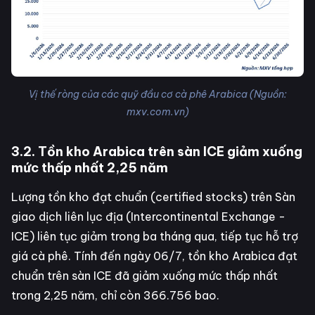
Vị thế ròng của các quỹ đầu cơ cà phê Arabica (Nguồn:
mxv.com.vn)
3.2. Tồn kho Arabica trên sàn ICE giảm xuống
mức thấp nhất 2,25 năm
Lượng tồn kho đạt chuẩn (certified stocks) trên Sàn
giao dịch liên lục địa (Intercontinental Exchange -
ICE) liên tục giảm trong ba tháng qua, tiếp tục hỗ trợ
giá cà phê. Tính đến ngày 06/7, tồn kho Arabica đạt
chuẩn trên sàn ICE đã giảm xuống mức thấp nhất
trong 2,25 năm, chỉ còn 366.756 bao.