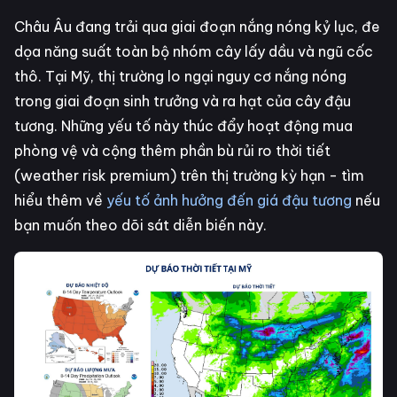
Châu Âu đang trải qua giai đoạn nắng nóng kỷ lục, đe
dọa năng suất toàn bộ nhóm cây lấy dầu và ngũ cốc
thô. Tại Mỹ, thị trường lo ngại nguy cơ nắng nóng
trong giai đoạn sinh trưởng và ra hạt của cây đậu
tương. Những yếu tố này thúc đẩy hoạt động mua
phòng vệ và cộng thêm phần bù rủi ro thời tiết
(weather risk premium) trên thị trường kỳ hạn - tìm
hiểu thêm về
yếu tố ảnh hưởng đến giá đậu tương
nếu
bạn muốn theo dõi sát diễn biến này.