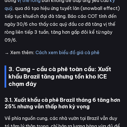
đóng
vị thế ròng
bán khống để đáp ứng yêu cầu
ký
quỹ
, qua đó tạo hiệu ứng tuyết lăn (snowball effect)
tiếp tục khuếch đại đà tăng. Báo cáo COT tính đến
ngày 30/6 cho thấy các quỹ đầu cơ đã tăng vị thế
ròng liên tiếp 3 tuần, tăng hơn gấp đôi kể từ ngày
09/6.
→ Xem thêm:
Cách xem biểu đồ giá cà phê
3. Cung - cầu cà phê toàn cầu: Xuất
khẩu Brazil tăng nhưng tồn kho ICE
chạm đáy
3.1. Xuất khẩu cà phê Brazil tháng 6 tăng hơn
25% nhưng vẫn thấp hơn kỳ vọng
Về phía nguồn cung, các nhà vườn tại Brazil vẫn duy
trì tâm lý thận trọng, chỉ bán ra lượng hàng vừa đủ để