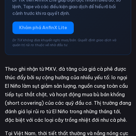
lệnh, Tape và các điều kiện giao dịch để hiểu rõ bối
cảnh trước khi ra quyết định.
Khám phá AnfinX Lite
Dr TiX không đưa khuyến nghị mua/bán. Quyết định giao dịch và
quản trị rủi ro thuộc về nhà đầu tư.
Theo ghi nhận từ MXV, đà tăng của giá cà phê được
thúc đẩy bởi sự cộng hưởng của nhiều yếu tố: lo ngại
El Niño làm sụt giảm sản lượng, nguồn cung toàn cầu
tiếp tục thắt chặt, và hoạt động mua bù bán khống
(short covering) của các quỹ đầu cơ. Thị trường đang
đánh giá lại rủi ro từ El Niño trong những tháng tới,
đặc biệt với các loại cây trồng nhiệt đới như cà phê.
Tại Việt Nam, thời tiết thất thường và nắng nóng cực