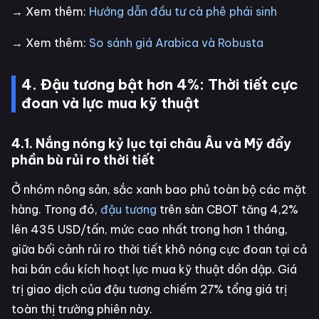
→ Xem thêm:
Hướng dẫn đầu tư cà phê phái sinh
→ Xem thêm:
So sánh giá Arabica và Robusta
4. Đậu tương bật hơn 4%: Thời tiết cực
đoan và lực mua kỹ thuật
4.1. Nắng nóng kỷ lục tại châu Âu và Mỹ đẩy
phần bù rủi ro thời tiết
Ở nhóm nông sản, sắc xanh bao phủ toàn bộ các mặt
hàng. Trong đó,
đậu tương
trên sàn CBOT tăng 4,2%
lên 435 USD/tấn, mức cao nhất trong hơn 1 tháng,
giữa bối cảnh rủi ro thời tiết khô nóng cực đoan tại cả
hai bán cầu kích hoạt lực mua kỹ thuật dồn dập. Giá
trị giao dịch của đậu tương chiếm 27% tổng giá trị
toàn thị trường phiên này.