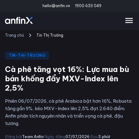
hello@anfin.vn
1900 633 049
Trang chủ
Tin Thị Trường
TIN-THI-TRUONG
Cà phê tăng vọt 16%: Lực mua bù
bán khống đẩy MXV-Index lên
2,5%
Phiên 06/07/2026, cà phê Arabica bật hơn 16%, Robusta
tăng gần 9%, kéo MXV-Index lên 2,5% đạt 2.640 điểm.
Anfin phân tích nguyên nhân và triển vọng cà phê, đậu
tương.
·
·
Đăng bởi
Ngày đăng
Đọc
Team Anfin
07/07/2026
3
phút