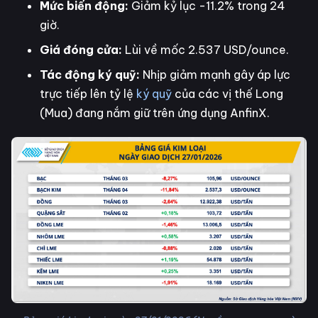
Mức biến động:
Giảm kỷ lục -11.2% trong 24
giờ.
Giá đóng cửa:
Lùi về mốc 2.537 USD/ounce.
Tác động ký quỹ:
Nhịp giảm mạnh gây áp lực
trực tiếp lên tỷ lệ
ký quỹ
của các vị thế Long
(Mua) đang nắm giữ trên ứng dụng AnfinX.