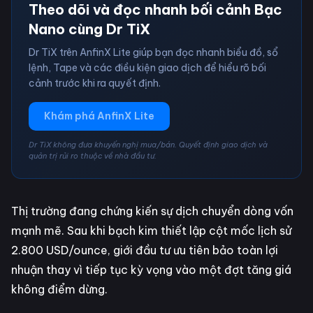
Theo dõi và đọc nhanh bối cảnh Bạc
Nano cùng Dr TiX
Dr TiX trên AnfinX Lite giúp bạn đọc nhanh biểu đồ, sổ
lệnh, Tape và các điều kiện giao dịch để hiểu rõ bối
cảnh trước khi ra quyết định.
Khám phá AnfinX Lite
Dr TiX không đưa khuyến nghị mua/bán. Quyết định giao dịch và
quản trị rủi ro thuộc về nhà đầu tư.
Thị trường đang chứng kiến sự dịch chuyển dòng vốn
mạnh mẽ. Sau khi bạch kim thiết lập cột mốc lịch sử
2.800 USD/ounce, giới đầu tư ưu tiên bảo toàn lợi
nhuận thay vì tiếp tục kỳ vọng vào một đợt tăng giá
không điểm dừng.