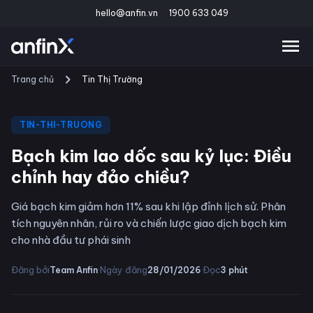
hello@anfin.vn
1900 633 049
Trang chủ
Tin Thị Trường
TIN-THI-TRUONG
Bạch kim lao dốc sau kỷ lục: Điều
chỉnh hay đảo chiều?
Giá bạch kim giảm hơn 11% sau khi lập đỉnh lịch sử. Phân
tích nguyên nhân, rủi ro và chiến lược giao dịch bạch kim
cho nhà đầu tư phái sinh
·
·
Đăng bởi
Ngày đăng
Đọc
Team Anfin
28/01/2026
3
phút