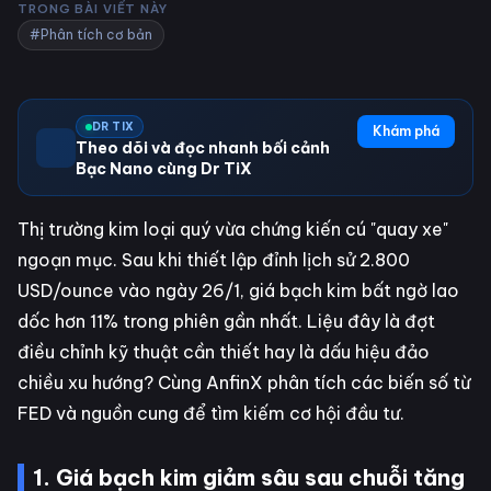
TRONG BÀI VIẾT NÀY
#Phân tích cơ bản
DR TIX
Khám phá
Theo dõi và đọc nhanh bối cảnh
Bạc Nano cùng Dr TiX
Thị trường kim loại quý vừa chứng kiến cú "quay xe"
ngoạn mục. Sau khi thiết lập đỉnh lịch sử 2.800
USD/ounce vào ngày 26/1, giá bạch kim bất ngờ lao
dốc hơn 11% trong phiên gần nhất. Liệu đây là đợt
điều chỉnh kỹ thuật cần thiết hay là dấu hiệu đảo
chiều xu hướng? Cùng AnfinX phân tích các biến số từ
FED và nguồn cung để tìm kiếm cơ hội đầu tư.
1. Giá bạch kim giảm sâu sau chuỗi tăng