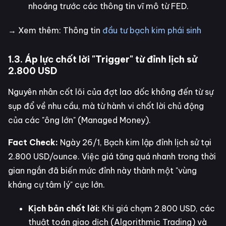
nhoáng trước các thông tin vĩ mô từ FED.
→ Xem thêm: Thông tin
đầu tư bạch kim phái sinh
1.3. Áp lực chốt lời "Trigger" từ đỉnh lịch sử
2.800 USD
Nguyên nhân cốt lõi của đợt lao dốc không đến từ sự
sụp đổ về nhu cầu, mà từ hành vi chốt lời chủ động
của các "ông lớn" (Managed Money).
Fact Check:
Ngày 26/1, Bạch kim lập đỉnh lịch sử tại
2.800 USD/ounce. Việc giá tăng quá nhanh trong thời
gian ngắn đã biến mức đỉnh này thành một "vùng
kháng cự tâm lý" cực lớn.
Kịch bản chốt lời:
Khi giá chạm 2.800 USD, các
thuật toán giao dịch (Algorithmic Trading) và