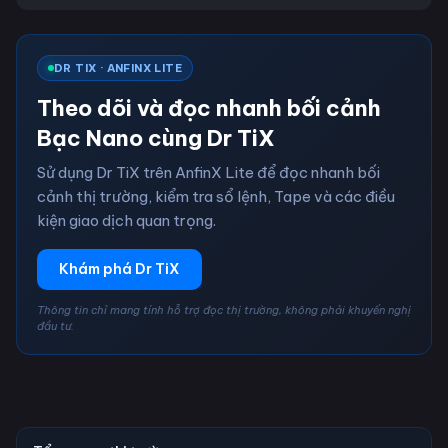
DR TIX · ANFINX LITE
Theo dõi và đọc nhanh bối cảnh
Bạc Nano cùng Dr TiX
Sử dụng Dr TiX trên AnfinX Lite để đọc nhanh bối
cảnh thị trường, kiểm tra sổ lệnh, Tape và các điều
kiện giao dịch quan trọng.
Khám phá Dr TiX
Thông tin chỉ mang tính hỗ trợ đọc thị trường, không phải khuyến nghị
đầu tư.