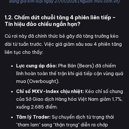
Bảng giá kim loại ngày 27/01/2026 (Nguồn: mxv.com.vn)
1.2. Chấm dứt chuỗi tăng 4 phiên liên tiếp –
Tín hiệu đảo chiều ngắn hạn?
Cú rơi này đã chính thức bẻ gãy đà tăng trưởng kéo
dài từ tuần trước. Việc giá giảm sâu sau 4 phiên tăng
liên tục cho thấy:
Lực cung áp đảo:
Phe Bán (Bears) đã chiếm
lĩnh hoàn toàn thế trận khi giá tiếp cận vùng quá
mua (Overbought).
Chỉ số MXV-Index chịu nhiệt:
Kéo chỉ số chung
của Sở Giao dịch Hàng hóa Việt Nam giảm 1,7%,
xuống 2.685 điểm.
Tâm lý Trader:
Sự chuyển dịch từ trạng thái
"tham lam" sang "thận trọng" diễn ra chớp