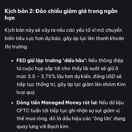
Kịch bản 2: Đảo chiều giảm giá trong ngắn
hạn
Kịch bản này sẽ xảy ra nếu các yếu tố vĩ mô chuyển
biến tiêu cực hơn dự báo, gây áp lực lên thanh khoản
thị trường.
FED giữ lập trường "diều hâu":
Nếu thông điệp
từ cuộc họp sắp tới cho thấy lãi suất sẽ giữ ở
mức 3,5 – 3,75% lâu hơn dự kiến, đồng USD sẽ
tiếp tục thống trị, gây áp lực giảm lên nhóm Kim
loại quý.
Dòng tiền Managed Money rút lui:
Nếu dữ liệu
CFTC tuần tới tiếp tục ghi nhận sự sụt giảm vị
thế mua ròng, đó là dấu hiệu các "ông lớn" đang
quay lưng với Bạch kim.