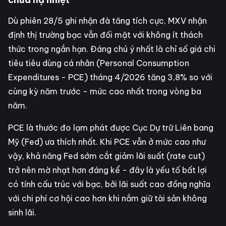
Dù phiên 28/5 ghi nhận đà tăng tích cực, MXV nhận
định thị trường bạc vẫn đối mặt với không ít thách
thức trong ngắn hạn. Đáng chú ý nhất là chỉ số giá chi
tiêu tiêu dùng cá nhân (Personal Consumption
Expenditures - PCE) tháng 4/2026 tăng 3,8% so với
cùng kỳ năm trước - mức cao nhất trong vòng ba
năm.
PCE là thước đo lạm phát được Cục Dự trữ Liên bang
Mỹ (Fed) ưa thích nhất. Khi PCE vẫn ở mức cao như
vậy, khả năng Fed sớm cắt giảm lãi suất (rate cut)
trở nên mờ nhạt hơn đáng kể - đây là yếu tố bất lợi
có tính cấu trúc với bạc, bởi lãi suất cao đồng nghĩa
với chi phí cơ hội cao hơn khi nắm giữ tài sản không
sinh lãi.