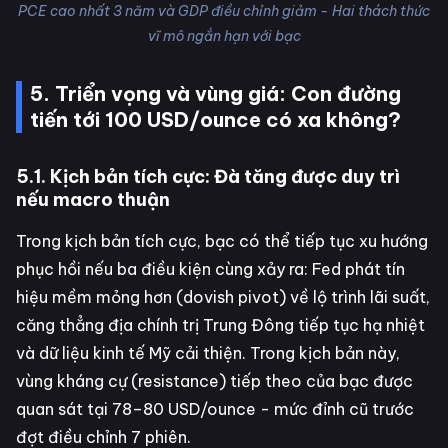
PCE cao nhất 3 năm và GDP điều chỉnh giảm - Hai thách thức
vĩ mô ngắn hạn với bạc
5. Triển vọng và vùng giá: Con đường
tiến tới 100 USD/ounce có xa không?
5.1. Kịch bản tích cực: Đà tăng được duy trì
nếu macro thuận
Trong kịch bản tích cực, bạc có thể tiếp tục xu hướng
phục hồi nếu ba điều kiện cùng xảy ra: Fed phát tín
hiệu mềm mỏng hơn (dovish pivot) về lộ trình lãi suất,
căng thẳng địa chính trị Trung Đông tiếp tục hạ nhiệt
và dữ liệu kinh tế Mỹ cải thiện. Trong kịch bản này,
vùng kháng cự (resistance) tiếp theo của bạc được
quan sát tại 78–80 USD/ounce - mức đỉnh cũ trước
đợt điều chỉnh 7 phiên.