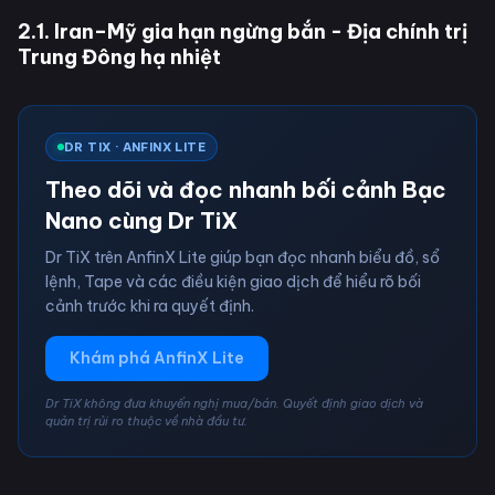
2.1. Iran–Mỹ gia hạn ngừng bắn - Địa chính trị
Trung Đông hạ nhiệt
DR TIX · ANFINX LITE
Theo dõi và đọc nhanh bối cảnh Bạc
Nano cùng Dr TiX
Dr TiX trên AnfinX Lite giúp bạn đọc nhanh biểu đồ, sổ
lệnh, Tape và các điều kiện giao dịch để hiểu rõ bối
cảnh trước khi ra quyết định.
Khám phá AnfinX Lite
Dr TiX không đưa khuyến nghị mua/bán. Quyết định giao dịch và
quản trị rủi ro thuộc về nhà đầu tư.