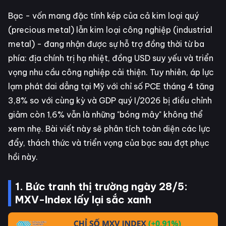
Bạc - vốn mang đặc tính kép của cả kim loại quý
(precious metal) lẫn kim loại công nghiệp (industrial
metal) - đang nhận được sự hỗ trợ đồng thời từ ba
phía: địa chính trị hạ nhiệt, đồng USD suy yếu và triển
vọng nhu cầu công nghiệp cải thiện. Tuy nhiên, áp lực
lạm phát dai dẳng tại Mỹ với chỉ số PCE tháng 4 tăng
3,8% so với cùng kỳ và GDP quý I/2026 bị điều chỉnh
giảm còn 1,6% vẫn là những "bóng mây" không thể
xem nhẹ. Bài viết này sẽ phân tích toàn diện các lực
đẩy, thách thức và triển vọng của bạc sau đợt phục
hồi này.
1. Bức tranh thị trường ngày 28/5:
MXV-Index lấy lại sắc xanh