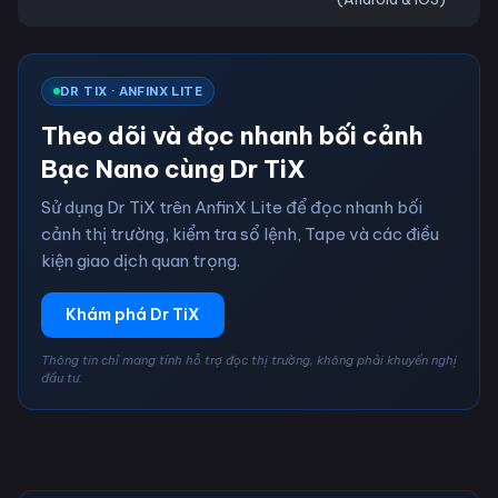
DR TIX · ANFINX LITE
Theo dõi và đọc nhanh bối cảnh
Bạc Nano cùng Dr TiX
Sử dụng Dr TiX trên AnfinX Lite để đọc nhanh bối
cảnh thị trường, kiểm tra sổ lệnh, Tape và các điều
kiện giao dịch quan trọng.
Khám phá Dr TiX
Thông tin chỉ mang tính hỗ trợ đọc thị trường, không phải khuyến nghị
đầu tư.