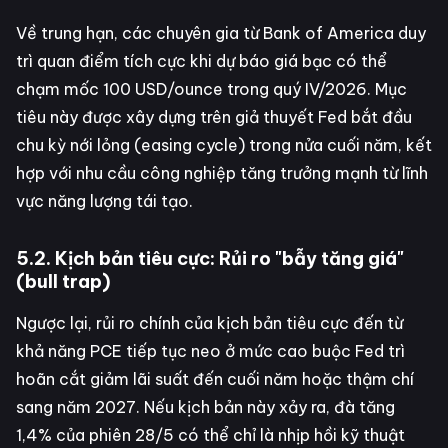
Về trung hạn, các chuyên gia từ Bank of America duy
trì quan điểm tích cực khi dự báo giá bạc có thể
chạm mốc 100 USD/ounce trong quý IV/2026. Mục
tiêu này được xây dựng trên giả thuyết Fed bắt đầu
chu kỳ nới lỏng (easing cycle) trong nửa cuối năm, kết
hợp với nhu cầu công nghiệp tăng trưởng mạnh từ lĩnh
vực năng lượng tái tạo.
5.2. Kịch bản tiêu cực: Rủi ro "bẫy tăng giá"
(bull trap)
Ngược lại, rủi ro chính của kịch bản tiêu cực đến từ
khả năng PCE tiếp tục neo ở mức cao buộc Fed trì
hoãn cắt giảm lãi suất đến cuối năm hoặc thậm chí
sang năm 2027. Nếu kịch bản này xảy ra, đà tăng
1,4% của phiên 28/5 có thể chỉ là nhịp hồi kỹ thuật