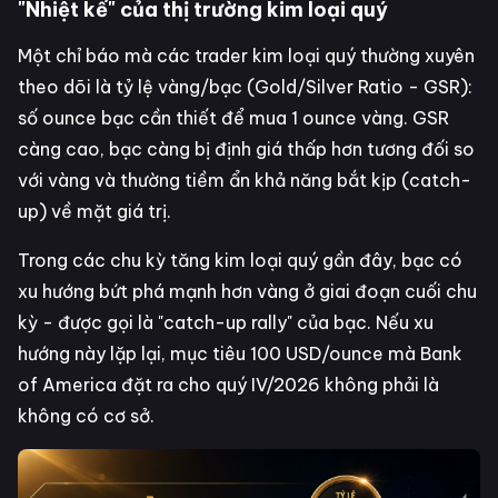
"Nhiệt kế" của thị trường kim loại quý
Một chỉ báo mà các trader kim loại quý thường xuyên
theo dõi là tỷ lệ vàng/bạc (Gold/Silver Ratio - GSR):
số ounce bạc cần thiết để mua 1 ounce vàng. GSR
càng cao, bạc càng bị định giá thấp hơn tương đối so
với vàng và thường tiềm ẩn khả năng bắt kịp (catch-
up) về mặt giá trị.
Trong các chu kỳ tăng kim loại quý gần đây, bạc có
xu hướng bứt phá mạnh hơn vàng ở giai đoạn cuối chu
kỳ - được gọi là "catch-up rally" của bạc. Nếu xu
hướng này lặp lại, mục tiêu 100 USD/ounce mà Bank
of America đặt ra cho quý IV/2026 không phải là
không có cơ sở.