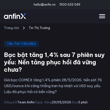
hello@anfin.vn
1900 633 049
Trang chủ
Tin Thị Trường
TIN-THI-TRUONG
Bạc bật tăng 1,4% sau 7 phiên suy
yếu: Nền tảng phục hồi đã vững
chưa?
Giá bạc COMEX tăng 1,4% phiên 28/5/2026, tiến sát 76
USD/ounce khi căng thẳng Iran hạ nhiệt và USD suy yếu.
Liệu đà phục hồi có bền vững?
·
·
Đăng bởi
Ngày đăng
Đọc
Team Anfin
29/05/2026
3
phút