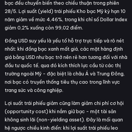
bạc đều chuyển biến theo chiều thuận trong phiên
28/5. Lợi suất (yield) trái phiếu Kho bạc Mỹ kỳ hạn 10
năm giảm về mức 4,46%, trong khi chỉ số Dollar Index
giảm 0,2% xuống còn 99,02 điểm.
Đồng USD suy yếu là yếu tố hỗ trợ trực tiếp và rõ nét
nhất: khi đồng bạc xanh mất giá, các mặt hàng định
giá bằng USD như bạc trở nên rẻ hơn tương đối với nhà
đầu tư quốc tế, qua đó kích thích lực cầu từ các thị
trường ngoài Mỹ - đặc biệt là châu Á và Trung Đông,
nơi bạc có truyền thống tiêu thụ cao trong lĩnh vực
trang sức và công nghiệp.
Lợi suất trái phiếu giảm cũng làm giảm chi phí cơ hội
(opportunity cost) khi nắm giữ bạc - một tài sản
không sinh lãi (non-yielding asset). Đây là mối quan
hệ ngược chiều kinh điển: khi lợi suất trái phiếu leo