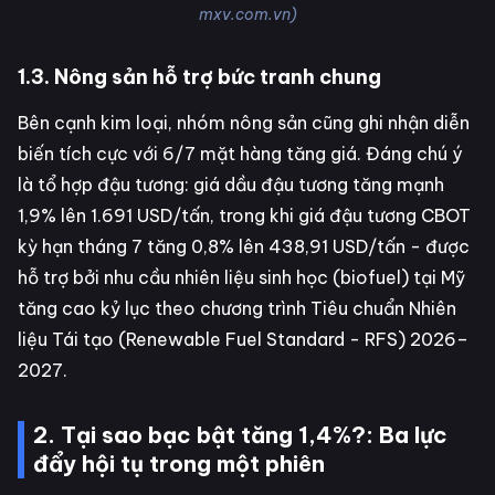
mxv.com.vn)
1.3. Nông sản hỗ trợ bức tranh chung
Bên cạnh kim loại, nhóm nông sản cũng ghi nhận diễn
biến tích cực với 6/7 mặt hàng tăng giá. Đáng chú ý
là tổ hợp đậu tương: giá dầu đậu tương tăng mạnh
1,9% lên 1.691 USD/tấn, trong khi giá đậu tương CBOT
kỳ hạn tháng 7 tăng 0,8% lên 438,91 USD/tấn - được
hỗ trợ bởi nhu cầu nhiên liệu sinh học (biofuel) tại Mỹ
tăng cao kỷ lục theo chương trình Tiêu chuẩn Nhiên
liệu Tái tạo (Renewable Fuel Standard - RFS) 2026–
2027.
2. Tại sao bạc bật tăng 1,4%?: Ba lực
đẩy hội tụ trong một phiên