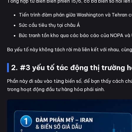
Tổng hợp từ diễn biến phiên 15/6, có ba biến số nổi lên
Tiến trình đàm phán giữa Washington và Tehran c
Sức cầu tiêu thụ tại châu Á
Bức tranh tồn kho qua các báo cáo của NOPA và
Ba yếu tố này không tách rời mà liên kết với nhau, cùng
2. #3 yếu tố tác động thị trường 
Phần này đi sâu vào từng biến số, để bạn thấy cách c
trong hoạt động đầu tư hàng hóa phái sinh.