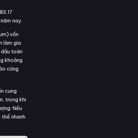
 83,17
 năm nay.
ium) vốn
n làm gia
g dầu toàn
ơng khoảng
nào cũng
ồn cung
n, trong khi
lượng: Nếu
ó thể nhanh