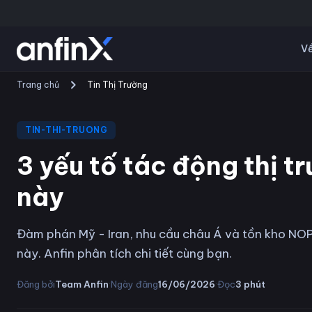
Về
Trang chủ
Tin Thị Trường
TIN-THI-TRUONG
3 yếu tố tác động thị t
này
Đàm phán Mỹ - Iran, nhu cầu châu Á và tồn kho NOPA
này. Anfin phân tích chi tiết cùng bạn.
·
·
Đăng bởi
Team Anfin
Ngày đăng
16/06/2026
Đọc
3
phút