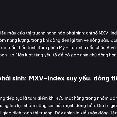
hiều màu của thị trường hàng hóa phái sinh: chỉ số MXV-In
m năng lượng, trong khi dòng tiền lại tìm về nông sản. Đ
 cả tuần: tiến trình đàm phán Mỹ - Iran, nhu cầu châu Á và
n “soi” lần lượt từng yếu tố để có góc nhìn chủ động hơn 
phái sinh: MXV-Index suy yếu, dòng t
ng tiếp tục là tâm điểm khi 4/5 mặt hàng trong nhóm đó
u ngược lại, nhóm nông sản hút mạnh dòng tiền: Giá trị gi
 giao dịch toàn thị trường. Đây chính là kiểu vận động “lệ