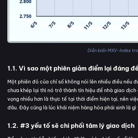
Diễn biến MXV-Index tro
1.1. Vì sao một phiên giảm điểm lại đáng đ
Một phiên đỏ của chỉ số không nói lên nhiều điều nếu đ
chưa khép lại thì nó trở thành tín hiệu để nhà giao dịch
vọng nhiều hơn là thực tế tại thời điểm hiện tại, nên v
đâu. Đây cũng là lúc khái niệm hàng hóa phái sinh là gì
1.2. #3 yếu tố sẽ chi phối tâm lý giao dịch