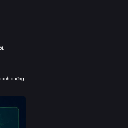
i.
 canh chừng