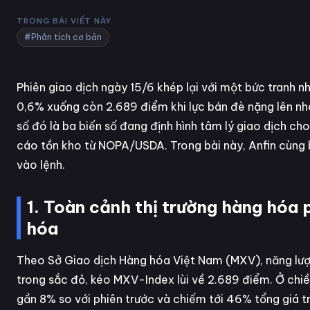
TRONG BÀI VIẾT NÀY
#Phân tích cơ bản
Phiên giao dịch ngày 15/6 khép lại với một bức tranh n
0,6% xuống còn 2.689 điểm khi lực bán đè nặng lên nhó
số đó là ba biến số đang định hình tâm lý giao dịch cho
cáo tồn kho từ NOPA/USDA. Trong bài này, Anfin cùng bạ
vào lệnh.
1. Toàn cảnh thị trường hàng hóa 
hóa
Theo Sở Giao dịch Hàng hóa Việt Nam (MXV), năng lượ
trong sắc đỏ, kéo MXV-Index lùi về 2.689 điểm. Ở chiề
gần 8% so với phiên trước và chiếm tới 46% tổng giá trị