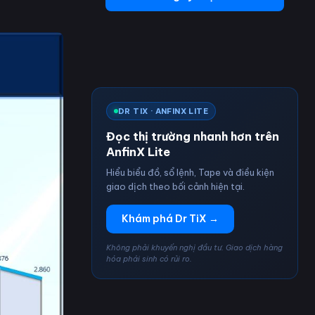
DR TIX · ANFINX LITE
Đọc thị trường nhanh hơn trên
AnfinX Lite
Hiểu biểu đồ, sổ lệnh, Tape và điều kiện
giao dịch theo bối cảnh hiện tại.
Khám phá Dr TiX →
Không phải khuyến nghị đầu tư. Giao dịch hàng
hóa phái sinh có rủi ro.