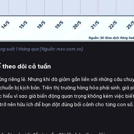
ng suốt 1 tháng qua (Nguồn: mxv.com.vn)
ể theo dõi cả tuần
ứng riêng lẻ. Nhưng khi đà giảm gắn liền với những câu chu
 chuẩn bị kịch bản. Trên thị trường hàng hóa phái sinh, giá 
iệc hiểu vì sao giá biến động quan trọng không kém việc biế
 trở nên hữu ích để bạn đặt đúng bối cảnh cho từng con số.