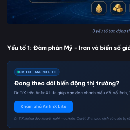
3 yếu tố tác động t
Yếu tố 1: Đàm phán Mỹ - Iran và biến số gi
DR TIX · ANFINX LITE
Đang theo dõi biến động thị trường?
Dr TiX trên AnfinX Lite giúp bạn đọc nhanh biểu đồ, sổ lệnh, 
Khám phá AnfinX Lite
Dr TiX không đưa khuyến nghị mua/bán. Quyết định giao dịch và quản trị rủi