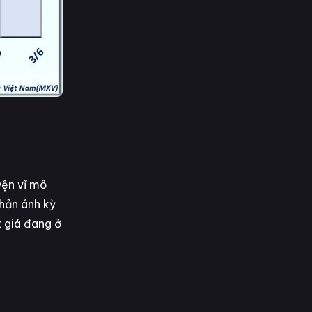
yện vĩ mô
phản ánh kỳ
t giá đang ở