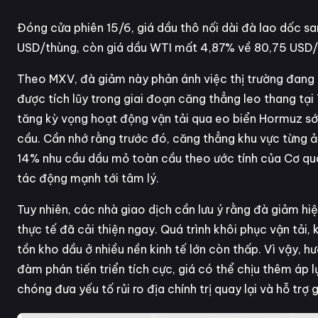
Đóng cửa phiên 15/6, giá dầu thô nối dài đà lao dốc sa
USD/thùng, còn giá dầu WTI mất 4,87% về 80,75 USD/t
Theo MXV, đà giảm này phản ánh việc thị trường đang th
được tích lũy trong giai đoạn căng thẳng leo thang tạ
tăng kỳ vọng hoạt động vận tải qua eo biển Hormuz sớ
cầu. Cần nhớ rằng trước đó, căng thẳng khu vực từng 
14% nhu cầu dầu mỏ toàn cầu theo ước tính của Cơ quan
tác động mạnh tới tâm lý.
Tuy nhiên, các nhà giao dịch cần lưu ý rằng đà giảm hi
thực tế đã cải thiện ngay. Quá trình khôi phục vận tải,
tồn kho dầu ở nhiều nền kinh tế lớn còn thấp. Vì vậy, h
đàm phán tiến triển tích cực, giá có thể chịu thêm áp l
chóng đưa yếu tố rủi ro địa chính trị quay lại và hỗ trợ 