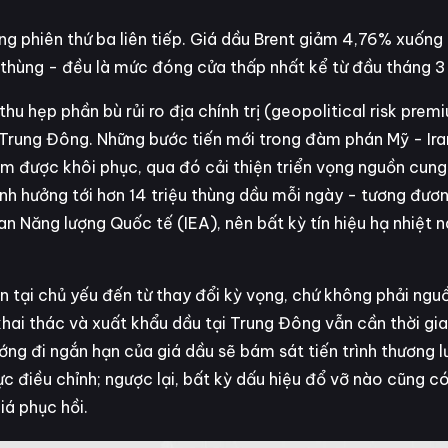
ng phiên thứ ba liên tiếp. Giá dầu Brent giảm 4,76% xuống
hùng - đều là mức đóng cửa thấp nhất kể từ đầu tháng 3
u hẹp phần bù rủi ro địa chính trị (geopolitical risk prem
i Trung Đông. Những bước tiến mới trong đàm phán Mỹ - Ira
m được khôi phục, qua đó cải thiện triển vọng nguồn cun
ảnh hưởng tới hơn 14 triệu thùng dầu mỗi ngày - tương đư
 Năng lượng Quốc tế (IEA), nên bất kỳ tín hiệu hạ nhiệt 
ện tại chủ yếu đến từ thay đổi kỳ vọng, chứ không phải ngu
 khai thác và xuất khẩu dầu tại Trung Đông vẫn cần thời gia
ướng đi ngắn hạn của giá dầu sẽ bám sát tiến trình thương 
ực điều chỉnh; ngược lại, bất kỳ dấu hiệu đổ vỡ nào cũng c
giá phục hồi.