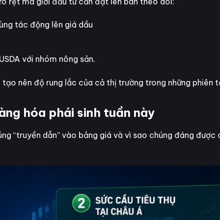
 rõ rệt mà giới đầu tư cần đặt lên bàn theo dõi:
ùng tác động lên giá dầu
 USDA với nhóm nông sản.
 tạo nên độ rung lắc của cả thị trường trong những phiên tớ
hàng hóa phái sinh tuần này
húng “truyền dẫn” vào bảng giá và vì sao chúng đáng được