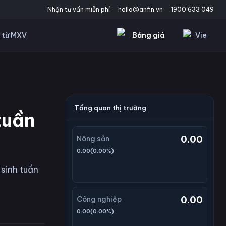
Nhận tư vấn miễn phí
hello@anfin.vn
1900 633 049
Bảng giá
Vie
 từ MXV
Tổng quan thị trường
tuần
0.00
Nông sản
0.00
(
0.00
%)
sinh tuần
0.00
Công nghiệp
0.00
(
0.00
%)