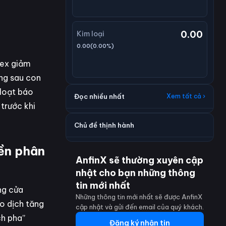
0.00
Kim loại
0.00
(
0.00
%)
dex giảm
ằng sau con
 loạt báo
Đọc nhiều nhất
Xem tất cả ›
trước khi
Chủ đề thịnh hành
iền phân
AnfinX sẽ thường xuyên cập
nhật cho bạn những thông
tin mới nhất
ng cửa
Những thông tin mới nhất sẽ được AnfinX
ao dịch tăng
cập nhật và gửi đến email của quý khách.
ch pha”
Đăng ký nhận tin