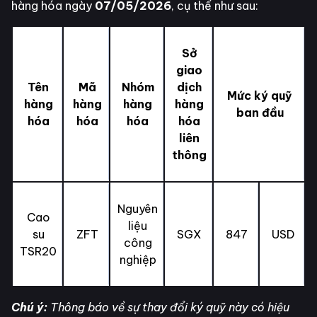
hàng hóa ngày
07/05/2026
, cụ thể như sau:
Sở
giao
Tên
Mã
Nhóm
dịch
Mức ký quỹ
hàng
hàng
hàng
hàng
ban đầu
hóa
hóa
hóa
hóa
liên
thông
Nguyên
Cao
liệu
su
ZFT
SGX
847
USD
công
TSR20
nghiệp
Chú ý:
Thông báo về sự thay đổi ký quỹ này có hiệu