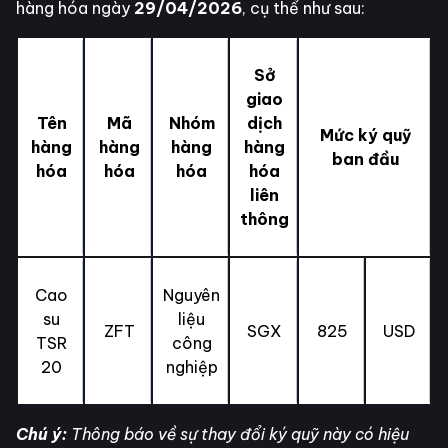
hàng hóa ngày
29/04/2026
, cụ thể như sau:
Sở
giao
Tên
Mã
Nhóm
dịch
Mức ký quỹ
hàng
hàng
hàng
hàng
ban đầu
hóa
hóa
hóa
hóa
liên
thông
Cao
Nguyên
su
liệu
ZFT
SGX
825
USD
TSR
công
20
nghiệp
Chú ý:
Thông báo về sự thay đổi ký quỹ này có hiệu