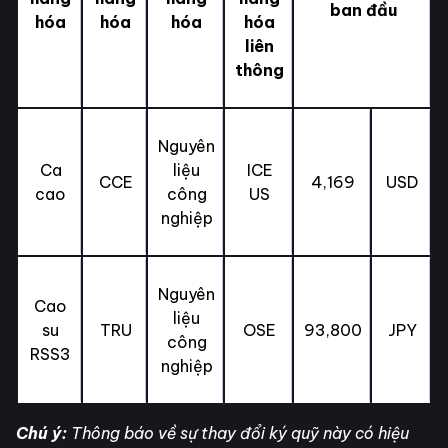
ban đầu
hóa
hóa
hóa
hóa
liên
thông
Nguyên
Ca
liệu
ICE
CCE
4,169
USD
cao
công
US
nghiệp
Nguyên
Cao
liệu
su
TRU
OSE
93,800
JPY
công
RSS3
nghiệp
Chú ý:
Thông báo về sự thay đổi ký quỹ này có hiệu