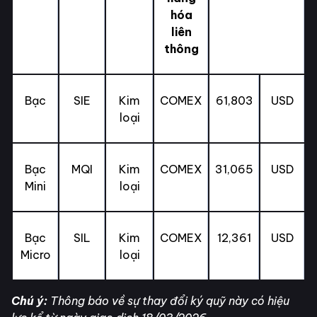
hóa
liên
thông
Bạc
SIE
Kim
COMEX
61,803
USD
loại
Bạc
MQI
Kim
COMEX
31,065
USD
Mini
loại
Bạc
SIL
Kim
COMEX
12,361
USD
Micro
loại
Chú ý:
Thông báo về sự thay đổi ký quỹ này có hiệu