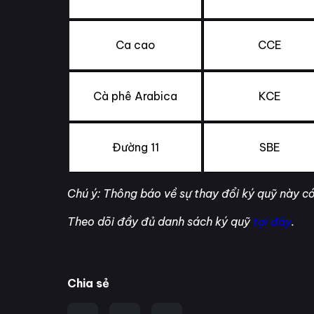
Ca cao
CCE
Cà phê Arabica
KCE
Đường 11
SBE
Chú ý: Thông báo về sự thay đổi ký quỹ này có
Theo dõi đầy đủ danh sách ký quỹ
tại đây
.
Chia sẻ