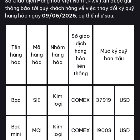
Sở Giao dịch Hàng hóa Việt Nam (MXV) xin được gửi
thông báo tới quý khách hàng về việc thay đổi ký quỹ
hàng hóa ngày
09/06/2026
, cụ thể như sau:
Sở giao
dịch
Tên
Mã
Nhóm
hàng
Mức ký quỹ
hàng
hàng
hàng
hóa
ban đầu
hóa
hóa
hóa
liên
thông
Kim
Bạc
SIE
COMEX
37919
USD
loại
Bạc
Kim
MQI
COMEX
19003
USD
mini
loại