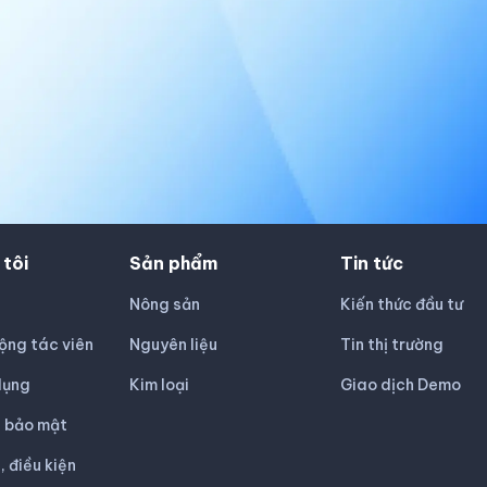
 tôi
Sản phẩm
Tin tức
Nông sản
Kiến thức đầu tư
ộng tác viên
Nguyên liệu
Tin thị trường
dụng
Kim loại
Giao dịch Demo
h bảo mật
, điều kiện