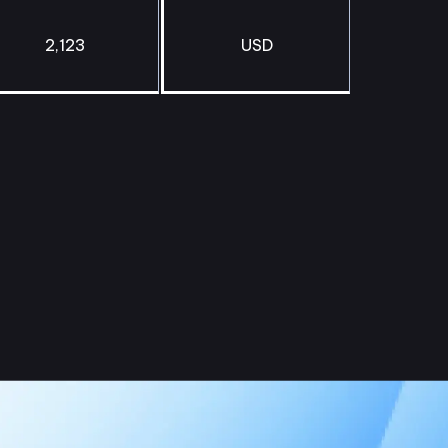
2,123
USD