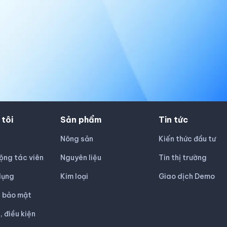
 tôi
Sản phẩm
Tin tức
Nông sản
Kiến thức đầu tư
ộng tác viên
Nguyên liệu
Tin thị trường
dụng
Kim loại
Giao dịch Demo
h bảo mật
, điều kiện