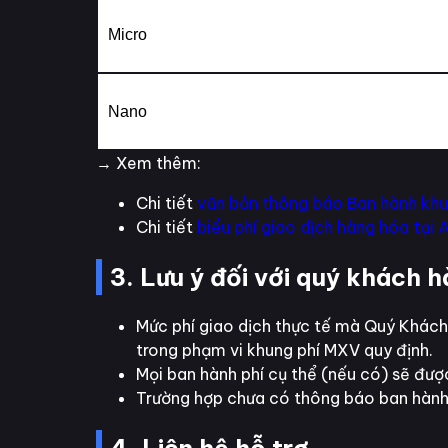
Micro
Nano
→ Xem thêm:
Chi tiết
văn bản thông báo Ban hành khu
Chi tiết
biểu phí giao dịch hàng hóa tại A
3. Lưu ý đối với quý khách 
Mức phí giao dịch thực tế mà Quý Khách 
trong phạm vi khung phí MXV quy định.
Mọi ban hành phí cụ thể (nếu có) sẽ đượ
Trường hợp chưa có thông báo ban hành t