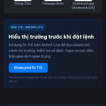
Group Zalo
Fanpage Anfin
Download app
(Android & iOS)
DR TIX · ANFINX LITE
Hiểu thị trường trước khi đặt lệnh
Sử dụng Dr TiX trên AnfinX Lite để đọc nhanh bối
cảnh thị trường, kiểm tra sổ lệnh, Tape và các điều
kiện giao dịch quan trọng.
Khám phá Dr TiX
Thông tin chỉ mang tính hỗ trợ đọc thị trường, không phải khuyến nghị
đầu tư.