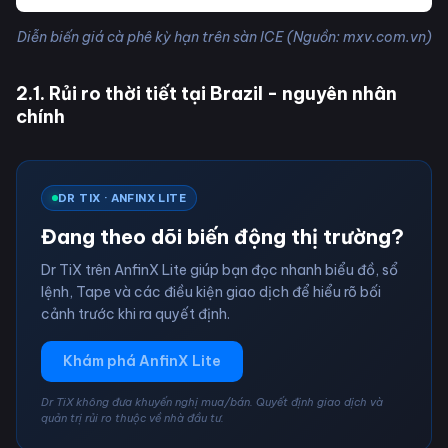
Diễn biến giá cà phê kỳ hạn trên sàn ICE (Nguồn: mxv.com.vn)
2.1. Rủi ro thời tiết tại Brazil - nguyên nhân
chính
DR TIX · ANFINX LITE
Đang theo dõi biến động thị trường?
Dr TiX trên AnfinX Lite giúp bạn đọc nhanh biểu đồ, sổ
lệnh, Tape và các điều kiện giao dịch để hiểu rõ bối
cảnh trước khi ra quyết định.
Khám phá AnfinX Lite
Dr TiX không đưa khuyến nghị mua/bán. Quyết định giao dịch và
quản trị rủi ro thuộc về nhà đầu tư.