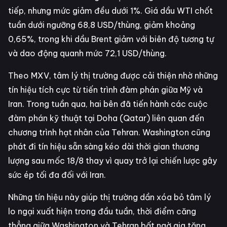
tiếp, nhưng mức giảm đều dưới 1%. Giá dầu WTI chốt
tuần dưới ngưỡng 68,8 USD/thùng, giảm khoảng
0,65%, trong khi dầu Brent giảm với biên độ tương tự
và dao động quanh mức 72,1 USD/thùng.
Theo MXV, tâm lý thị trường được cải thiện nhờ những
tín hiệu tích cực từ tiến trình đàm phán giữa Mỹ và
Iran. Trong tuần qua, hai bên đã tiến hành các cuộc
đàm phán kỹ thuật tại Doha (Qatar) liên quan đến
chương trình hạt nhân của Tehran. Washington cũng
phát đi tín hiệu sẵn sàng kéo dài thời gian thương
lượng sau mốc 18/8 thay vì quay trở lại chiến lược gây
sức ép tối đa đối với Iran.
Những tín hiệu này giúp thị trường dần xóa bỏ tâm lý
lo ngại xuất hiện trong đầu tuần, thời điểm căng
thẳng giữa Washington và Tehran bất ngờ gia tăng