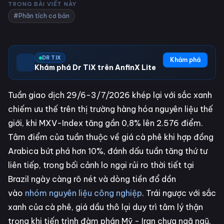
TRONG BÀI VIẾT NÀY
#Phân tích cơ bản
DR TIX
Khám phá
Khám phá Dr TiX trên AnfinX Lite
Tuần giao dịch 29/6-3/7/2026 khép lại với sắc xanh
chiếm ưu thế trên thị trường hàng hóa nguyên liệu thế
giới, khi MXV-Index tăng gần 0,8% lên 2.576 điểm.
Tâm điểm của tuần thuộc về giá cà phê khi hợp đồng
Arabica bứt phá hơn 10%, đánh dấu tuần tăng thứ tư
liên tiếp, trong bối cảnh lo ngại rủi ro thời tiết tại
Brazil ngày càng rõ nét và dòng tiền đổ dồn
vào
nhóm nguyên liệu công nghiệp
. Trái ngược với sắc
xanh của cà phê, giá dầu thô lại duy trì tâm lý thận
trọng khi tiến trình đàm phán Mỹ - Iran chưa ngã ngũ.