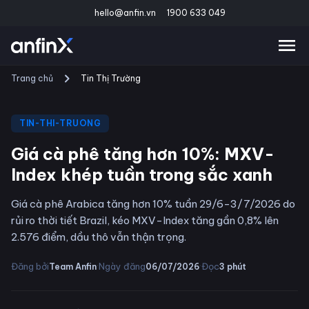
hello@anfin.vn
1900 633 049
Trang chủ
Tin Thị Trường
TIN-THI-TRUONG
Giá cà phê tăng hơn 10%: MXV-
Index khép tuần trong sắc xanh
Giá cà phê Arabica tăng hơn 10% tuần 29/6-3/7/2026 do
rủi ro thời tiết Brazil, kéo MXV-Index tăng gần 0,8% lên
2.576 điểm, dầu thô vẫn thận trọng.
·
·
Đăng bởi
Ngày đăng
Đọc
Team Anfin
06/07/2026
3
phút