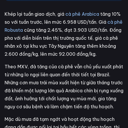
Khép lại tuần giao dịch, giá
cà phê Arabica
tăng 10%
so với tuần trước, lên mức 6.958 USD/tấn. Giá
cà phê
Robusta
cũng tăng 2,45%, đạt 3.903 USD/tấn. Đồng
pha với diễn biến trên thị trường quốc tế, giá cà phê
nhân xô tại khu vực Tây Nguyên tăng thêm khoảng
2.600 đồng/kg, lên mức 92.000 đồng/kg.
Theo MXV, đà tăng của cà phê vẫn chủ yếu xuất phát
từ những lo ngại liên quan đến thời tiết tại Brazil.
Những cơn mưa trái mùa xuất hiện từ giữa tháng trước
đã khiến một lượng lớn quả Arabica chín bị rụng xuống
đất, ảnh hưởng tới chất lượng vụ mùa mới, gia tăng
nguy cơ sâu bệnh và làm chậm tiến độ thu hoạch.
Mặc dù mưa đã tạm ngớt và hoạt động thu hoạch
đang dần được nối lại tại hầu hết các vùng trồng, thị