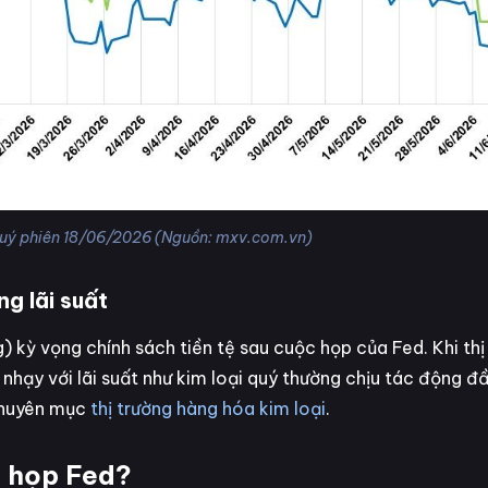
quý phiên 18/06/2026 (Nguồn: mxv.com.vn)
ng lãi suất
ng) kỳ vọng chính sách tiền tệ sau cuộc họp của Fed. Khi thị
ản nhạy với lãi suất như kim loại quý thường chịu tác động đầ
 chuyên mục
thị trường hàng hóa kim loại
.
c họp Fed?