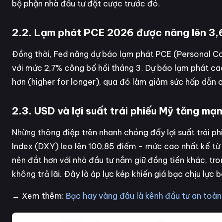
bộ phận nhà đầu tư đặt cược trước đó.
2.2. Lạm phát PCE 2026 được nâng lên 3
Đồng thời, Fed nâng dự báo lạm phát PCE (Personal C
với mức 2,7% công bố hồi tháng 3. Dự báo lạm phát cao 
hơn (higher for longer), qua đó làm giảm sức hấp dẫn c
2.3. USD và lợi suất trái phiếu Mỹ tăng mạ
Những thông điệp trên nhanh chóng đẩy lợi suất trái phi
Index (DXY) leo lên 100,85 điểm - mức cao nhất kể từ 
nên đắt hơn với nhà đầu tư nắm giữ đồng tiền khác, tron
không trả lãi. Đây là áp lực kép khiến giá bạc chịu lự
→ Xem thêm:
Bạc hay vàng đâu là kênh đầu tư an toàn