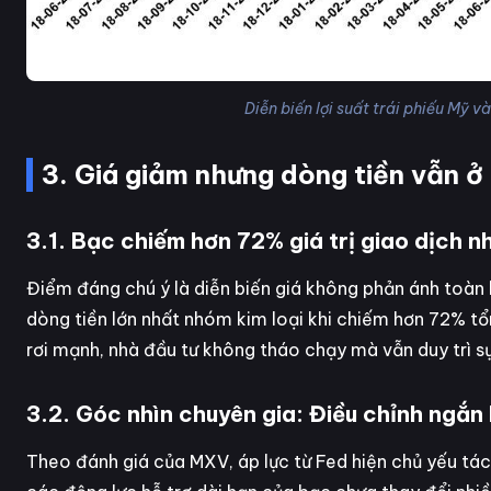
Diễn biến lợi suất trái phiếu Mỹ
3. Giá giảm nhưng dòng tiền vẫn ở 
3.1. Bạc chiếm hơn 72% giá trị giao dịch n
Điểm đáng chú ý là diễn biến giá không phản ánh toàn 
dòng tiền lớn nhất nhóm kim loại khi chiếm hơn 72% tổn
rơi mạnh, nhà đầu tư không tháo chạy mà vẫn duy trì sự
3.2. Góc nhìn chuyên gia: Điều chỉnh ngắn
Theo đánh giá của MXV, áp lực từ Fed hiện chủ yếu tác 