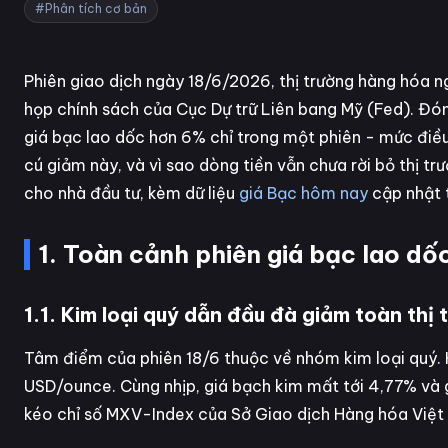
#Phân tích cơ bản
Phiên giao dịch ngày 18/6/2026, thị trường hàng hóa ng
họp chính sách của Cục Dự trữ Liên bang Mỹ (Fed). Đó
giá bạc lao dốc hơn 6% chỉ trong một phiên - mức điều
cú giảm này, và vì sao dòng tiền vẫn chưa rời bỏ thị tr
cho nhà đầu tư, kèm dữ liệu
giá Bạc hôm nay
cập nhật t
1. Toàn cảnh phiên giá bạc lao dố
1.1. Kim loại quý dẫn đầu đà giảm toàn thị 
Tâm điểm của phiên 18/6 thuộc về nhóm kim loại quý. 
USD/ounce. Cùng nhịp, giá bạch kim mất tới 4,77% và 
kéo chỉ số MXV-Index của Sở Giao dịch Hàng hóa Việ