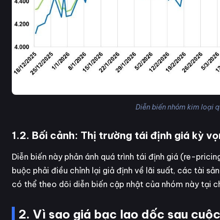
Diễn biến nhóm kim loại 
1.2. Bối cảnh: Thị trường tái định giá kỳ vọ
Diễn biến này phản ánh quá trình tái định giá (re-prici
buộc phải điều chỉnh lại giả định về lãi suất, các tài s
có thể theo dõi diễn biến cập nhật của nhóm này tại
2. Vì sao giá bạc lao dốc sau cuộ