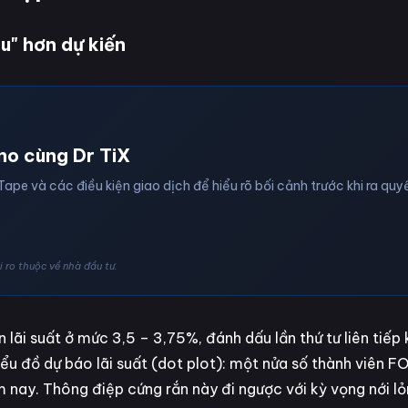
âu" hơn dự kiến
no cùng Dr TiX
Tape và các điều kiện giao dịch để hiểu rõ bối cảnh trước khi ra quyế
 ro thuộc về nhà đầu tư.
 lãi suất ở mức 3,5 – 3,75%, đánh dấu lần thứ tư liên tiếp
 biểu đồ dự báo lãi suất (dot plot): một nửa số thành viên 
ăm nay. Thông điệp cứng rắn này đi ngược với kỳ vọng nới 