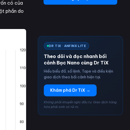
vốn có của
một phần do
DR TIX · ANFINX LITE
Theo dõi và đọc nhanh bối
cảnh Bạc Nano cùng Dr TiX
Hiểu biểu đồ, sổ lệnh, Tape và điều kiện
giao dịch theo bối cảnh hiện tại.
Khám phá Dr TiX →
Không phải khuyến nghị đầu tư. Giao dịch hàng
hóa phái sinh có rủi ro.