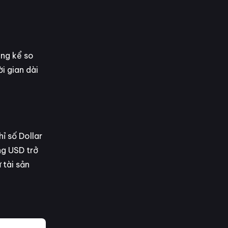
ng kể so
i gian dài
ỉ số Dollar
ng USD trở
 tài sản