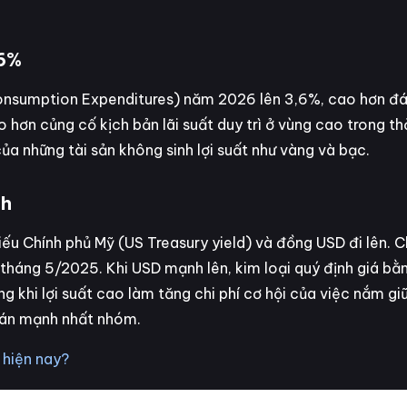
,6%
onsumption Expenditures) năm 2026 lên 3,6%, cao hơn đá
hơn củng cố kịch bản lãi suất duy trì ở vùng cao trong thờ
ủa những tài sản không sinh lợi suất như vàng và bạc.
nh
ếu Chính phủ Mỹ (US Treasury yield) và đồng USD đi lên. Ch
tháng 5/2025. Khi USD mạnh lên, kim loại quý định giá bằ
g khi lợi suất cao làm tăng chi phí cơ hội của việc nắm giữ
c bán mạnh nhất nhóm.
 hiện nay?