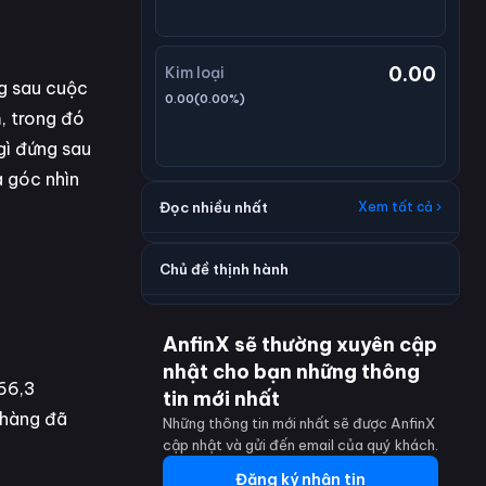
0.00
Kim loại
ng sau cuộc
0.00
(
0.00
%)
, trong đó
gì đứng sau
à góc nhìn
Đọc nhiều nhất
Xem tất cả ›
Chủ đề thịnh hành
AnfinX sẽ thường xuyên cập
nhật cho bạn những thông
 66,3
tin mới nhất
 hàng đã
Những thông tin mới nhất sẽ được AnfinX
cập nhật và gửi đến email của quý khách.
Đăng ký nhận tin