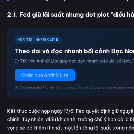
2.1. Fed giữ lãi suất nhưng dot plot "diều h
DR TIX · ANFINX LITE
Theo dõi và đọc nhanh bối cảnh Bạc Na
Dr TiX trên AnfinX Lite giúp bạn đọc nhanh biểu đồ, sổ lệnh, 
Khám phá AnfinX Lite
Dr TiX không đưa khuyến nghị mua/bán. Quyết định giao dịch và quản trị rủi
Kết thúc cuộc họp ngày 17/6, Fed quyết định giữ nguyên
chỉnh. Tuy nhiên, điều khiến thị trường chú ý hơn cả là
vọng sẽ có thêm ít nhất một lần tăng lãi suất trong n