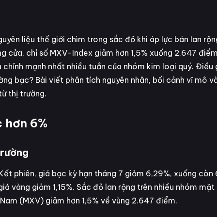
uyên liệu thế giới chìm trong sắc đỏ khi áp lực bán lan rộ
ng cửa, chỉ số MXV-Index giảm hơn 1,5% xuống 2.647 điểm
 chỉnh mạnh nhất nhiều tuần của nhóm kim loại quý. Điều 
ường bạc? Bài viết phân tích nguyên nhân, bối cảnh vĩ mô v
ừ thị trường.
c hơn 6%
trường
Kết phiên, giá bạc kỳ hạn tháng 7 giảm 6,29%, xuống còn
giá vàng giảm 1,15%. Sắc đỏ lan rộng trên nhiều nhóm mặt
t Nam (MXV) giảm hơn 1,5% về vùng 2.647 điểm.