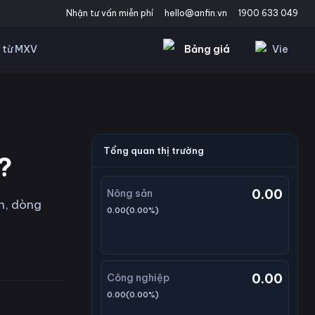
Nhận tư vấn miễn phí
hello@anfin.vn
1900 633 049
Bảng giá
Vie
 từ MXV
Tổng quan thị trường
?
0.00
Nông sản
ân, dòng
0.00
(
0.00
%)
0.00
Công nghiệp
0.00
(
0.00
%)