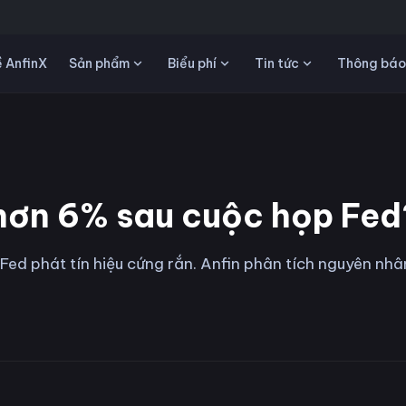
Sản phẩm
Biểu phí
Tin tức
 AnfinX
Thông báo
 hơn 6% sau cuộc họp Fed
Fed phát tín hiệu cứng rắn. Anfin phân tích nguyên nh