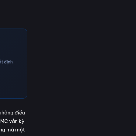
t định.
 không điều
FOMC vẫn kỳ
lỏng mà một