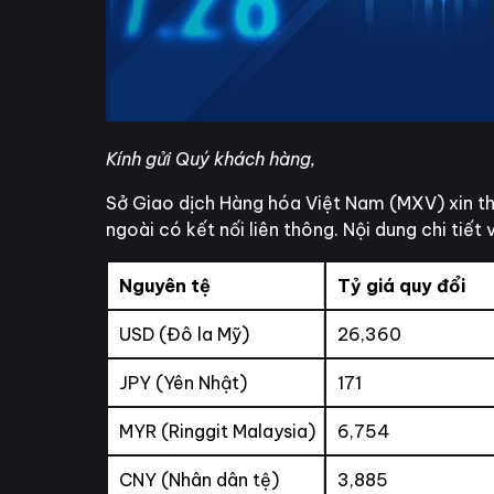
Kính gửi Quý khách hàng,
Sở Giao dịch Hàng hóa Việt Nam (MXV) xin thô
ngoài có kết nối liên thông. Nội dung chi tiết 
Nguyên tệ
Tỷ giá quy đổi
USD (Đô la Mỹ)
26,360
JPY (Yên Nhật)
171
MYR (Ringgit Malaysia)
6,754
CNY (Nhân dân tệ)
3,885