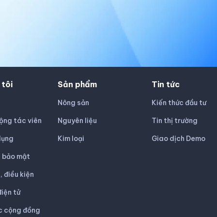
 tôi
Sản phẩm
Tin tức
Nông sản
Kiến thức đầu tư
ộng tác viên
Nguyên liệu
Tin thị trường
dụng
Kim loại
Giao dịch Demo
h bảo mật
, điều kiện
iện tử
c cộng đồng