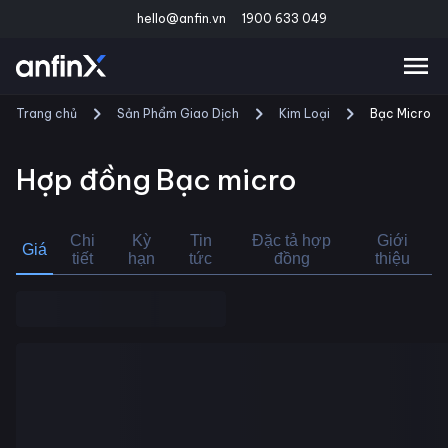
hello@anfin.vn
1900 633 049
Trang chủ
Sản Phẩm Giao Dịch
Kim Loại
Bạc Micro
Hợp đồng
Bạc micro
Chi
Kỳ
Tin
Đặc tả hợp
Giới
Giá
tiết
hạn
tức
đồng
thiệu