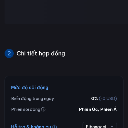
2
Chi tiết hợp đồng
Mức độ sôi động
Biến động trong ngày
0
%
(~
0
USD)
Phiên sôi động ⓘ
Phiên Úc, Phiên Á
Hỗ trợ & kháng cự ⓘ
Fibonacci