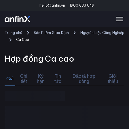
hello@anfin.vn
1900 633 049
Trang chủ
Sản Phẩm Giao Dịch
Nguyên Liệu Công Nghiệp
Ca Cao
Hợp đồng
Ca cao
Chi
Kỳ
Tin
Đặc tả hợp
Giới
Giá
tiết
hạn
tức
đồng
thiệu