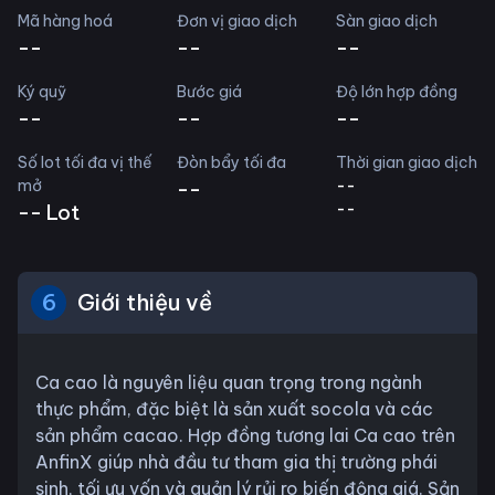
Mã hàng hoá
Đơn vị giao dịch
Sàn giao dịch
--
--
--
Ký quỹ
Bước giá
Độ lớn hợp đồng
--
--
--
Số lot tối đa vị thế
Đòn bẩy tối đa
Thời gian giao dịch
mở
--
--
--
--
Lot
6
Giới thiệu về
Ca cao là nguyên liệu quan trọng trong ngành
thực phẩm, đặc biệt là sản xuất socola và các
sản phẩm cacao. Hợp đồng tương lai Ca cao trên
AnfinX giúp nhà đầu tư tham gia thị trường phái
sinh, tối ưu vốn và quản lý rủi ro biến động giá. Sản