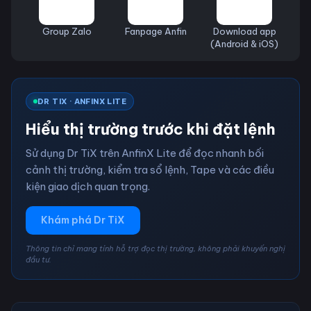
Group Zalo
Fanpage Anfin
Download app
(Android & iOS)
DR TIX · ANFINX LITE
Hiểu thị trường trước khi đặt lệnh
Sử dụng Dr TiX trên AnfinX Lite để đọc nhanh bối
cảnh thị trường, kiểm tra sổ lệnh, Tape và các điều
kiện giao dịch quan trọng.
Khám phá Dr TiX
Thông tin chỉ mang tính hỗ trợ đọc thị trường, không phải khuyến nghị
đầu tư.