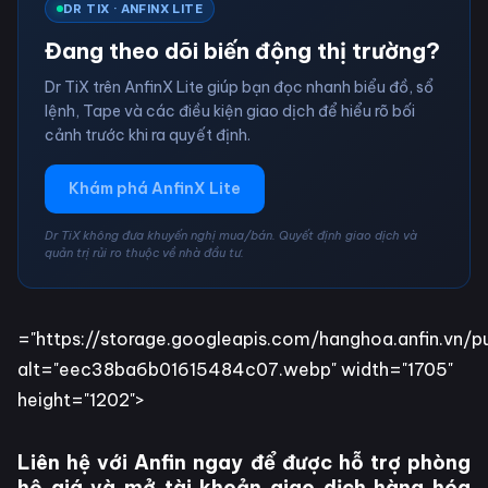
DR TIX · ANFINX LITE
Đang theo dõi biến động thị trường?
Dr TiX trên AnfinX Lite giúp bạn đọc nhanh biểu đồ, sổ
lệnh, Tape và các điều kiện giao dịch để hiểu rõ bối
cảnh trước khi ra quyết định.
Khám phá AnfinX Lite
Dr TiX không đưa khuyến nghị mua/bán. Quyết định giao dịch và
quản trị rủi ro thuộc về nhà đầu tư.
="https://storage.googleapis.com/hanghoa.anfin.
alt="eec38ba6b01615484c07.webp" width="1705"
height="1202">
Liên hệ với Anfin ngay để được hỗ trợ phòng
hộ giá và mở tài khoản giao dịch hàng hóa