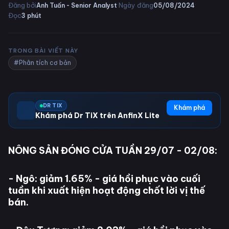
·
·
Đăng bởi
Ngày đăng
Anh Tuấn - Senior Analyst
05/08/2024
Đọc
3
phút
TRONG BÀI VIẾT NÀY
#Phân tích cơ bản
DR TIX
Khám phá
Khám phá Dr TiX trên AnfinX Lite
NÔNG SẢN ĐÓNG CỬA TUẦN 29/07 - 02/08:
- Ngô: giảm 1.65% - giá hồi phục vào cuối
tuần khi xuất hiện hoạt động chốt lời vị thế
bán.