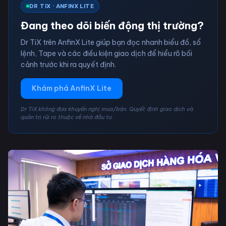
DR TIX · ANFINX LITE
Đang theo dõi biến động thị trường?
Dr TiX trên AnfinX Lite giúp bạn đọc nhanh biểu đồ, sổ
lệnh, Tape và các điều kiện giao dịch để hiểu rõ bối
cảnh trước khi ra quyết định.
Khám phá AnfinX Lite
Dr TiX không đưa khuyến nghị mua/bán. Quyết định giao dịch và
quản trị rủi ro thuộc về nhà đầu tư.