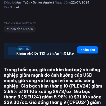
·
·
Đăng bởi
Ngày đăng
Anh Tuấn - Senior Analyst
22/07/2024
Đọc
3
phút
TRONG BÀI VIẾT NÀY
#Phân tích cơ bản
DR TIX
Khám phá
Khám phá Dr TiX trên AnfinX Lite
Trong tuần qua, giá các kim loại quý và công
nghiệp giảm mạnh do ảnh hưởng của USD
mạnh, giá vàng và lo ngại về nhu cầu công
nghiệp. Giá bạch kim tháng 10 (PLEV24) giảm
3.89% từ $1,105 xuống $973/oz. Giá bạc
tháng 9 (SIEU24) giảm 5.98% từ $31.10 xuống
$29.30/oz. Giá đồng tháng 9 (CPEU24) giảm