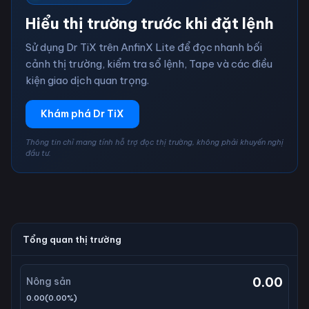
Hiểu thị trường trước khi đặt lệnh
Sử dụng Dr TiX trên AnfinX Lite để đọc nhanh bối
cảnh thị trường, kiểm tra sổ lệnh, Tape và các điều
kiện giao dịch quan trọng.
Khám phá Dr TiX
Thông tin chỉ mang tính hỗ trợ đọc thị trường, không phải khuyến nghị
đầu tư.
Tổng quan thị trường
0.00
Nông sản
0.00
(
0.00
%)