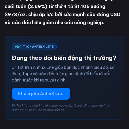
cuối tuần (3.89%) từ thứ 4 từ $1,105 xuống
$973/oz, chịu áp lực bởi sức mạnh của đồng USD
và các dấu hiệu giảm nhu cầu công nghiệp.
DR TIX · ANFINX LITE
Đang theo dõi biến động thị trường?
Dr TiX trên AnfinX Lite giúp bạn đọc nhanh biểu đồ, sổ
lệnh, Tape và các điều kiện giao dịch để hiểu rõ bối
cảnh trước khi ra quyết định.
Khám phá AnfinX Lite
Dr TiX không đưa khuyến nghị mua/bán. Quyết định giao dịch và
quản trị rủi ro thuộc về nhà đầu tư.