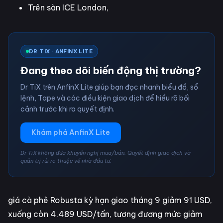
Trên sàn ICE London,
DR TIX · ANFINX LITE
Đang theo dõi biến động thị trường?
Dr TiX trên AnfinX Lite giúp bạn đọc nhanh biểu đồ, sổ
lệnh, Tape và các điều kiện giao dịch để hiểu rõ bối
cảnh trước khi ra quyết định.
Khám phá AnfinX Lite
Dr TiX không đưa khuyến nghị mua/bán. Quyết định giao dịch và
quản trị rủi ro thuộc về nhà đầu tư.
giá cà phê Robusta kỳ hạn giao tháng 9 giảm 91 USD,
xuống còn 4.489 USD/tấn, tương đương mức giảm