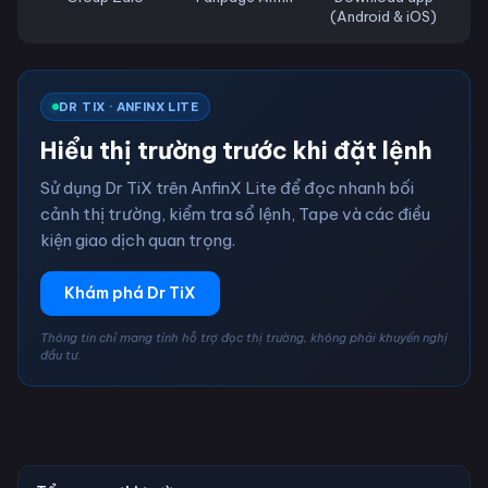
(Android & iOS)
DR TIX · ANFINX LITE
Hiểu thị trường trước khi đặt lệnh
Sử dụng Dr TiX trên AnfinX Lite để đọc nhanh bối
cảnh thị trường, kiểm tra sổ lệnh, Tape và các điều
kiện giao dịch quan trọng.
Khám phá Dr TiX
Thông tin chỉ mang tính hỗ trợ đọc thị trường, không phải khuyến nghị
đầu tư.