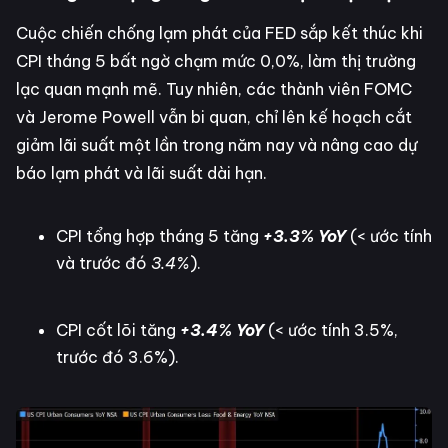
Cuộc chiến chống lạm phát của FED sắp kết thúc khi
CPI tháng 5 bất ngờ chạm mức 0,0%, làm thị trường
lạc quan mạnh mẽ. Tuy nhiên, các thành viên FOMC
và Jerome Powell vẫn bi quan, chỉ lên kế hoạch cắt
giảm lãi suất một lần trong năm nay và nâng cao dự
báo lạm phát và lãi suất dài hạn.
CPI tổng hợp tháng 5 tăng
+3.3% YoY
(< ước tính
và trước đó
3.4%
).
CPI cốt lõi tăng
+3.4% YoY
(< ước tính 3.5%,
trước đó 3.6%).