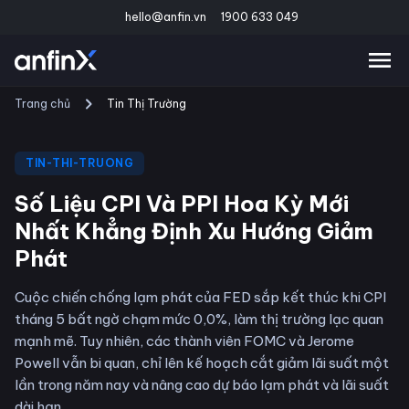
hello@anfin.vn
1900 633 049
Trang chủ
Tin Thị Trường
TIN-THI-TRUONG
Số Liệu CPI Và PPI Hoa Kỳ Mới
Nhất Khẳng Định Xu Hướng Giảm
Phát
Cuộc chiến chống lạm phát của FED sắp kết thúc khi CPI
tháng 5 bất ngờ chạm mức 0,0%, làm thị trường lạc quan
mạnh mẽ. Tuy nhiên, các thành viên FOMC và Jerome
Powell vẫn bi quan, chỉ lên kế hoạch cắt giảm lãi suất một
lần trong năm nay và nâng cao dự báo lạm phát và lãi suất
dài hạn.