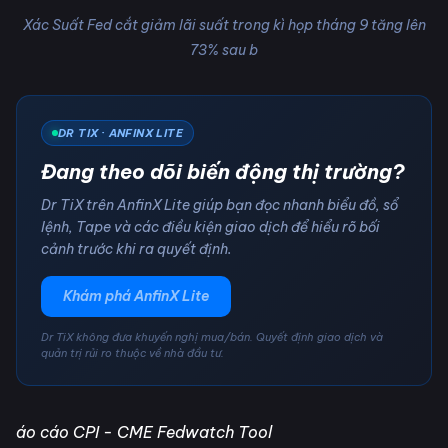
Xác Suất Fed cắt giảm lãi suất trong kì họp tháng 9 tăng lên
73% sau b
DR TIX · ANFINX LITE
Đang theo dõi biến động thị trường?
Dr TiX trên AnfinX Lite giúp bạn đọc nhanh biểu đồ, sổ
lệnh, Tape và các điều kiện giao dịch để hiểu rõ bối
cảnh trước khi ra quyết định.
Khám phá AnfinX Lite
Dr TiX không đưa khuyến nghị mua/bán. Quyết định giao dịch và
quản trị rủi ro thuộc về nhà đầu tư.
áo cáo CPI - CME Fedwatch Tool