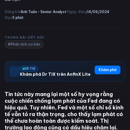
·
·
Đăng bởi
Ngày đăng
Anh Tuấn - Senior Analyst
14/06/2024
Đọc
3
phút
TRONG BÀI VIẾT NÀY
#Phân tích cơ bản
DR TIX
Khám phá
Khám phá Dr TiX trên AnfinX Lite
Tin tức này mang lại một số hy vọng rằng
cuộc chiến chống lạm phát của Fed đang có
hiệu quả. Tuy nhiên, Fed và một số chỉ số kinh
tế vẫn tỏ ra thận trọng, cho thấy lạm phát có
thể chưa hoàn toàn được kiểm soát. Thị
trường lao động cũng có dấu hiệu chậm lại.