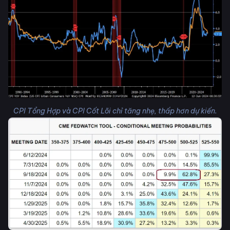
CPI Tổng Hợp và CPI Cốt Lõi chỉ tăng nhẹ, thấp hơn dự kiến.