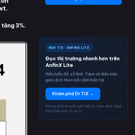
ton
wt.
 tăng 3%.
DR TIX · ANFINX LITE
Đọc thị trường nhanh hơn trên
AnfinX Lite
Hiểu biểu đồ, sổ lệnh, Tape và điều kiện
giao dịch theo bối cảnh hiện tại.
Khám phá Dr TiX →
Không phải khuyến nghị đầu tư. Giao dịch hàng
hóa phái sinh có rủi ro.