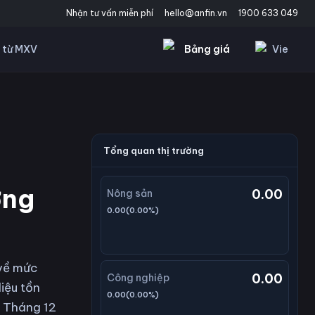
Nhận tư vấn miễn phí
hello@anfin.vn
1900 633 049
Bảng giá
Vie
 từ MXV
Tổng quan thị trường
ờng
0.00
Nông sản
0.00
(
0.00
%)
về mức
0.00
Công nghiệp
iệu tồn
0.00
(
0.00
%)
ì Tháng 12