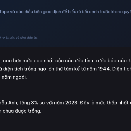
Tape và các điều kiện giao dịch để hiểu rõ bối cảnh trước khi ra quyế
 ro thuộc về nhà đầu tư.
nh, cao hơn mức cao nhất của các ước tính trước báo cáo.
à diện tích trồng ngô lớn thứ tám kể từ năm 1944. Diện tíc
i năm ngoái.
u mẫu Anh, tăng 3% so với năm 2023. Đây là mức thấp nhất
h chưa được trồng.