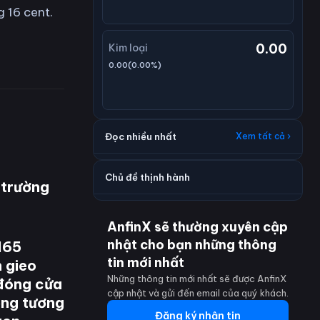
 16 cent.
0.00
Kim loại
0.00
(
0.00
%)
Đọc nhiều nhất
Xem tất cả ›
Chủ đề thịnh hành
 trường
AnfinX sẽ thường xuyên cập
nhật cho bạn những thông
165
tin mới nhất
 gieo
Những thông tin mới nhất sẽ được AnfinX
 đóng cửa
cập nhật và gửi đến email của quý khách.
ộng tương
Đăng ký nhận tin