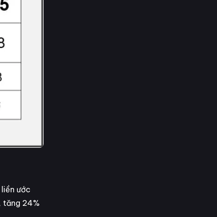
 liền ước
h, tăng 24%