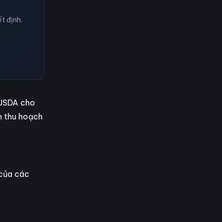
t định.
 USDA cho
h thu hoạch
 của các