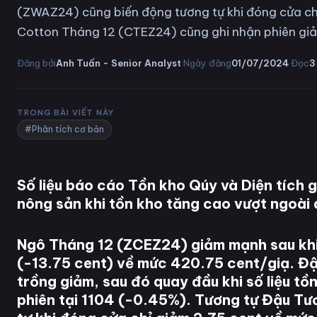
(ZWAZ24) cũng biến động tương tự khi đóng cửa chỉ
Cotton Tháng 12 (CTEZ24) cũng ghi nhận phiên gi
·
·
Đăng bởi
Anh Tuấn - Senior Analyst
Ngày đăng
01/07/2024
Đọc
3
TRONG BÀI VIẾT NÀY
#Phân tích cơ bản
Số liệu báo cáo Tồn kho Qúy và Diện tích 
nông sản khi tồn kho tăng cao vượt ngoài 
Ngô Tháng 12 (ZCEZ24) giảm mạnh sau khi
(-13.75 cent) về mức 420.75 cent/giạ. Đậ
trồng giảm, sau đó quay đầu khi số liệu t
phiên tại 1104 (-0.45%). Tương tự Đậu T