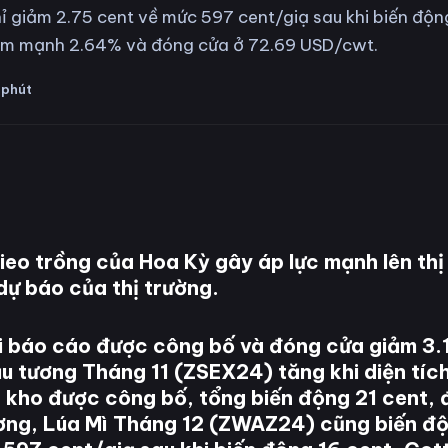
 giảm 2.75 cent về mức 597 cent/giạ sau khi biến động
ảm mạnh 2.64% và đóng cửa ở 72.69 USD/cwt.
phút
gieo trồng của Hoa Kỳ gây áp lực mạnh lên thị
dự báo của thị trường.
 báo cáo được công bố và đóng cửa giảm 3.
u tương Tháng 11 (ZSEX24) tăng khi diện tích
ồn kho được công bố, tổng biến động 21 cent,
ương, Lúa Mì Tháng 12 (ZWAZ24) cũng biến đ