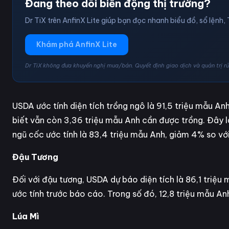
Đang theo dõi biến động thị trường?
Dr TiX trên AnfinX Lite giúp bạn đọc nhanh biểu đồ, sổ lệnh, 
Khám phá AnfinX Lite
Dr TiX không đưa khuyến nghị mua/bán. Quyết định giao dịch và quản trị rủi
USDA ước tính diện tích trồng ngô là 91,5 triệu mẫu A
biết vẫn còn 3,36 triệu mẫu Anh cần được trồng. Đây l
ngũ cốc ước tính là 83,4 triệu mẫu Anh, giảm 4% so vớ
Đậu Tương
Đối với đậu tương, USDA dự báo diện tích là 86,1 triệ
ước tính trước báo cáo. Trong số đó, 12,8 triệu mẫu An
Lúa Mì