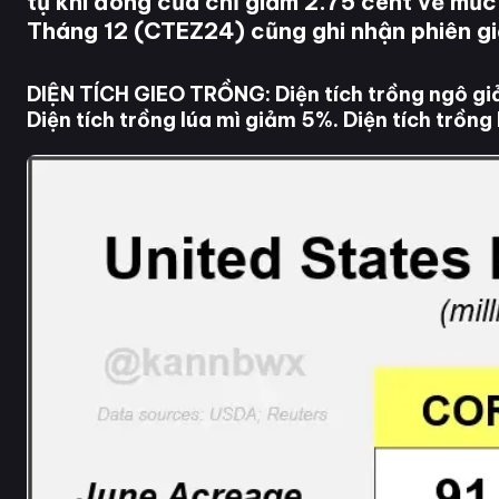
tự khi đóng cửa chỉ giảm 2.75 cent về mức
Tháng 12 (CTEZ24) cũng ghi nhận phiên 
DIỆN TÍCH GIEO TRỒNG: Diện tích trồng ngô gi
Diện tích trồng lúa mì giảm 5%. Diện tích trồn