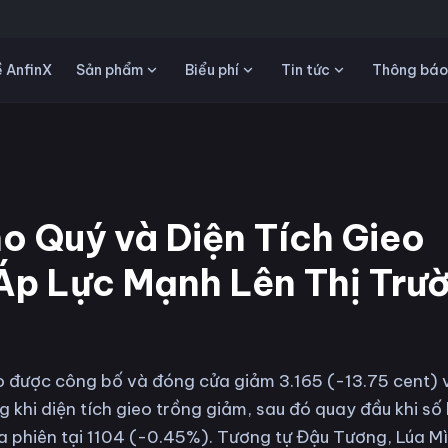
Sản phẩm
Biểu phí
Tin tức
 AnfinX
Thông báo
o Quý và Diện Tích Gieo
Áp Lực Mạnh Lên Thị Trư
 được công bố và đóng cửa giảm 3.165 (-13.75 cent) 
hi diện tích gieo trồng giảm, sau đó quay đầu khi số l
a phiên tại 1104 (-0.45%). Tương tự Đậu Tương, Lúa M