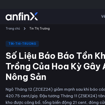
Về
Trang chủ
Tin Thị Trường
TIN-THI-TRUONG
Số Liệu Báo Báo Tồn Kh
Trồng Của Hoa Kỳ Gây 
Nông Sản
Ngô Tháng 12 (ZCEZ24) giảm mạnh sau khi báo cáo
420.75 cent/giạ. Đậu tương Tháng 11 (ZSEX24) tăng k
kho được công bố, tổng biến động 21 cent, đóng cử