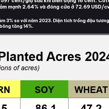
 597 cent/giạ sau khi biến động 16 cent. Cot
giảm mạnh 2.64% và đóng cửa ở 72.69 USD/c
ảm 3% so với năm 2023. Diện tích trồng đậu tương
g bông tăng 14%.