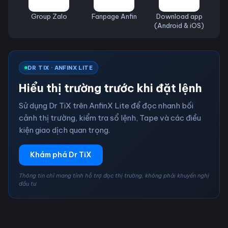
Group Zalo
Fanpage Anfin
Download app
(Android & iOS)
DR TIX · ANFINX LITE
Hiểu thị trường trước khi đặt lệnh
Sử dụng Dr TiX trên AnfinX Lite để đọc nhanh bối
cảnh thị trường, kiểm tra sổ lệnh, Tape và các điều
kiện giao dịch quan trọng.
Khám phá Dr TiX
Thông tin chỉ mang tính hỗ trợ đọc thị trường, không phải khuyến nghị
đầu tư.