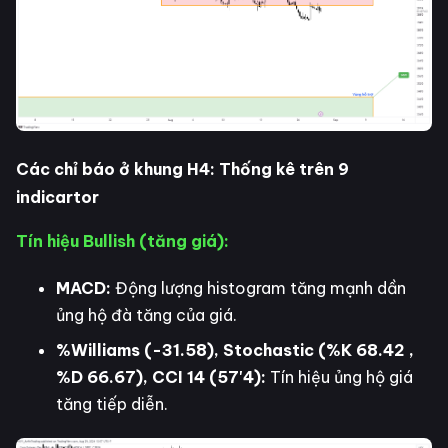
Các chỉ báo ở khung H4: Thống kê trên 9
indicartor
Tín hiệu Bullish (tăng giá):
MACD:
Động lượng histogram tăng mạnh dần
ủng hộ đà tăng của giá.
%Williams (-31.58), Stochastic (%K 68.42 ,
%D 66.67), CCI 14 (57'4):
Tín hiệu ủng hộ giá
tăng tiếp diễn.