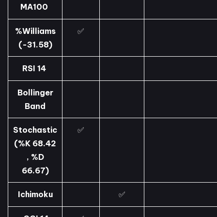
MA100
%Williams
✅
(-31.58)
RSI 14
Bollinger
Band
Stochastic
✅
(%K 68.42
, %D
66.67)
Ichimoku
✅