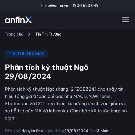
hello@anfin.vn
1900 633 049
Trang chủ
Tin Thị Trường
TIN-THI-TRUONG
Phân tích kỹ thuật Ngô
29/08/2024
Phân tích kỹ thuật Ngô tháng 12 (ZCEZ24) cho thấy tín
hiệu tăng giá từ các chỉ báo như MACD, %Williams,
Stochastic và CCI. Tuy nhiên, xu hướng chính vẫn giảm với
sự hỗ trợ của MA và Ichimoku. Cân nhắc kỹ trước khi giao
dịch!
·
·
Đăng bởi
Ngày đăng
Đọc
Nguyễn Sơn
29/08/2024
3
phút