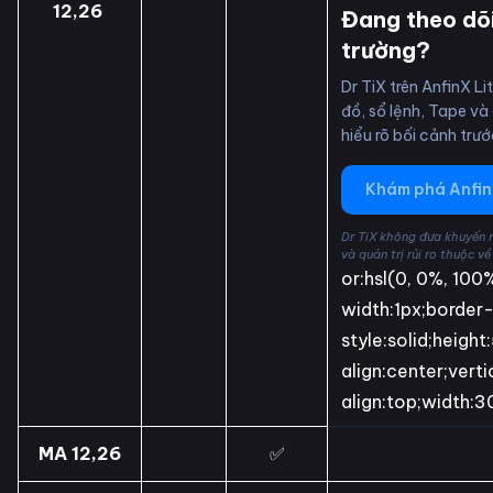
12,26
Đang theo dõi
trường?
Dr TiX trên AnfinX L
đồ, sổ lệnh, Tape và
hiểu rõ bối cảnh trướ
Khám phá Anfin
Dr TiX không đưa khuyến 
và quản trị rủi ro thuộc về
or:hsl(0, 0%, 100
width:1px;border
style:solid;heigh
align:center;verti
align:top;width:
MA 12,26
✅