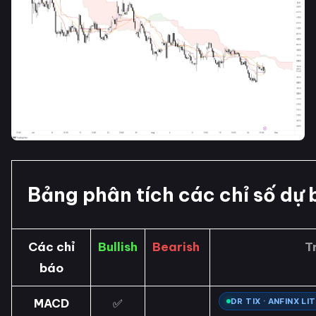
Bảng phân tích các chỉ số dự
Các chỉ
Bullish
Bearish
T
báo
MACD
✅
DR TIX · ANFINX LI