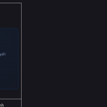
uyết
nh