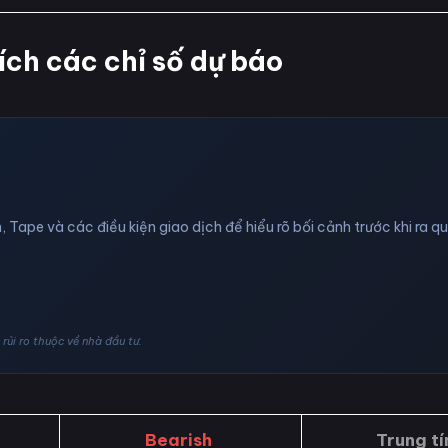
ích các chỉ số dự báo
, Tape và các điều kiện giao dịch để hiểu rõ bối cảnh trước khi ra q
rủi ro thuộc về nhà đầu tư.
Bearish
Trung tí