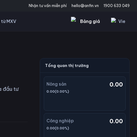
Nhận tư vấn miễn phí
hello@anfin.vn
1900 633 049
Bảng giá
Vie
 từ MXV
Tổng quan thị trường
0.00
Nông sản
à đầu tư
0.00
(
0.00
%)
0.00
Công nghiệp
0.00
(
0.00
%)