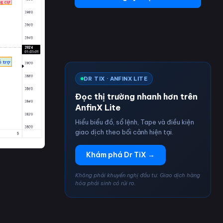
DR TIX · ANFINX LITE
Đọc thị trường nhanh hơn trên
AnfinX Lite
Hiểu biểu đồ, sổ lệnh, Tape và điều kiện
giao dịch theo bối cảnh hiện tại.
Khám phá Dr TiX →
Không phải khuyến nghị đầu tư. Giao dịch hàng
hóa phái sinh có rủi ro.