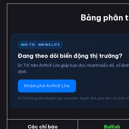
Bảng phân t
DR TIX · ANFINX LITE
Đang theo dõi biến động thị trường?
Dr TiX trên AnfinX Lite giúp bạn đọc nhanh biểu đồ, sổ lệnh
định.
Khám phá AnfinX Lite
Dr TiX không đưa khuyến nghị mua/bán. Quyết định giao dịch và quản trị 
Các chỉ báo
Bullish