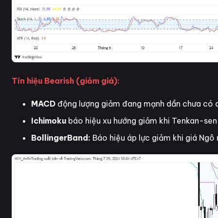
Tín hiệu Bearish (giảm giá):
MACD
động lượng giảm đang mạnh dần chưa có dấ
Ichimoku
báo hiệu xu hướng giảm khi Tenkan-sen 
BollingerBand:
Báo hiệu áp lực giảm khi giá Ngô