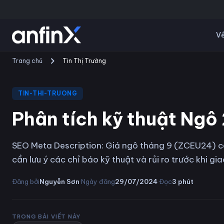
Về
Trang chủ
Tin Thị Trường
TIN-THI-TRUONG
Phân tích kỹ thuật Ng
SEO Meta Description: Giá ngô tháng 9 (ZCEU24) có
cần lưu ý các chỉ báo kỹ thuật và rủi ro trước khi gia
·
·
Đăng bởi
Nguyễn Sơn
Ngày đăng
29/07/2024
Đọc
3
phút
TRONG BÀI VIẾT NÀY