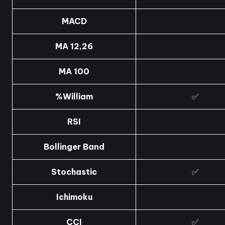
MACD
MA 12,26
MA 100
%William
✅
RSI
Bollinger Band
Stochastic
✅
Ichimoku
CCI
✅