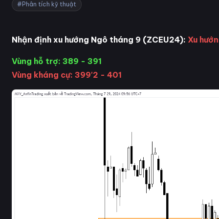
#Phân tích kỹ thuật
Nhận định xu hướng Ngô tháng 9 (ZCEU24):
Xu hướn
Vùng hỗ trợ: 389 - 391
Vùng kháng cự: 399'2 - 401