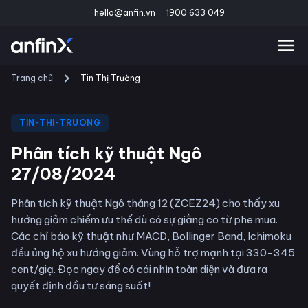
hello@anfin.vn
1900 633 049
Trang chủ
Tin Thị Trường
TIN-THI-TRUONG
Phân tích kỹ thuật Ngô
27/08/2024
Phân tích kỹ thuật Ngô tháng 12 (ZCEZ24) cho thấy xu
hướng giảm chiếm ưu thế dù có sự giằng co từ phe mua.
Các chỉ báo kỹ thuật như MACD, Bollinger Band, Ichimoku
đều ủng hộ xu hướng giảm. Vùng hỗ trợ mạnh tại 330-345
cent/giạ. Đọc ngay để có cái nhìn toàn diện và đưa ra
quyết định đầu tư sáng suốt!