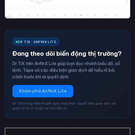
DR TIX · ANFINX LITE
Đang theo dõi biến động thị trường?
Dr TiX trên AnfinX Lite giúp bạn đọc nhanh biểu đồ, sổ
lệnh, Tape và các điều kiện giao dịch để hiểu rõ bối
cảnh trước khi ra quyết định.
Khám phá AnfinX Lite
Dr TiX không đưa khuyến nghị mua/bán. Quyết định giao dịch và
quản trị rủi ro thuộc về nhà đầu tư.