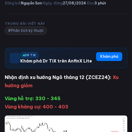
·
·
Đăng bởi
Ngày đăng
Đọc
Nguyễn Sơn
27/08/2024
3
phút
TRONG BÀI VIẾT NÀY
#Phân tích kỹ thuật
DR TIX
Khám phá
Khám phá Dr TiX trên AnfinX Lite
Nhận định xu hướng Ngô tháng 12 (ZCEZ24):
Xu
hướng giảm
Vùng hỗ trợ: 330 - 345
Vùng kháng cự: 400 - 403