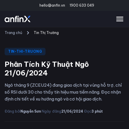
hello@anfin.vn
1900 633 049
Trang chủ
Tin Thị Trường
TIN-THI-TRUONG
Phân Tích Kỹ Thuật Ngô
21/06/2024
Ngô tháng 9 (ZCEU24) đang giao dịch tại vùng hỗ trợ, chỉ
số RSI dưới 30 cho thấy tín hiệu mua tiềm năng. Đọc nhận
định chi tiết về xu hướng ngô và cơ hội giao dịch.
·
·
Đăng bởi
Ngày đăng
Đọc
Nguyễn Sơn
21/06/2024
3
phút