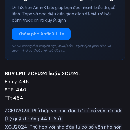
Dr TiX trên AnfinX Lite giúp bạn đọc nhanh biểu đồ, sổ
lệnh, Tape và các điều kiện giao dịch để hiểu rõ bối
cảnh trước khi ra quyết định.
Khám phá AnfinX Lite
Dr TiX không đưa khuyến nghị mua/bán. Quyết định giao dịch và
quản trị rủi ro thuộc về nhà đầu tư.
BUY LMT ZCEU24 hoặc XCU24:
Entry: 445
STP: 440
TP: 464
ZCEU2024: Phù hợp với nhà đầu tư có số vốn lớn hơn
(kỹ quỹ khoảng 44 triệu).
XCU2024: Phù hợp với nhà đầu tư có số vốn nhỏ hơn