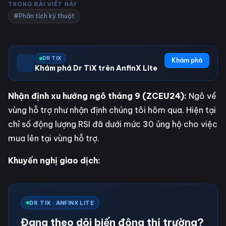
TRONG BÀI VIẾT NÀY
#Phân tích kỹ thuật
DR TIX
Khám phá
Khám phá Dr TiX trên AnfinX Lite
Nhận định xu hướng ngô tháng 9 (ZCEU24):
Ngô về
vùng hỗ trợ như nhận định chúng tôi hôm qua. Hiện tại
chỉ số động lượng RSI đã dưới mức 30 ủng hộ cho việc
mua lên tại vùng hỗ trợ.
Khuyến nghị giao dịch:
DR TIX · ANFINX LITE
Đang theo dõi biến động thị trường?