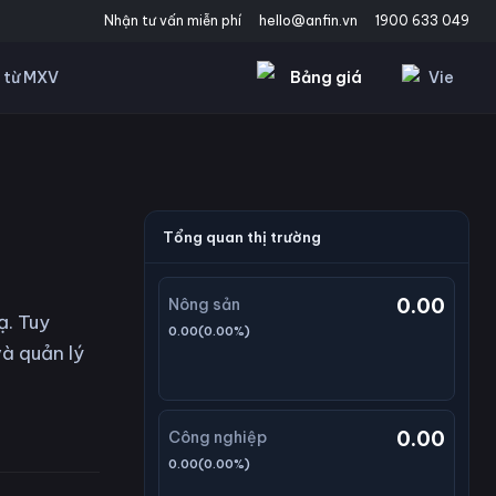
Nhận tư vấn miễn phí
hello@anfin.vn
1900 633 049
Bảng giá
Vie
 từ MXV
Tổng quan thị trường
0.00
Nông sản
ạ. Tuy
0.00
(
0.00
%)
à quản lý
0.00
Công nghiệp
0.00
(
0.00
%)