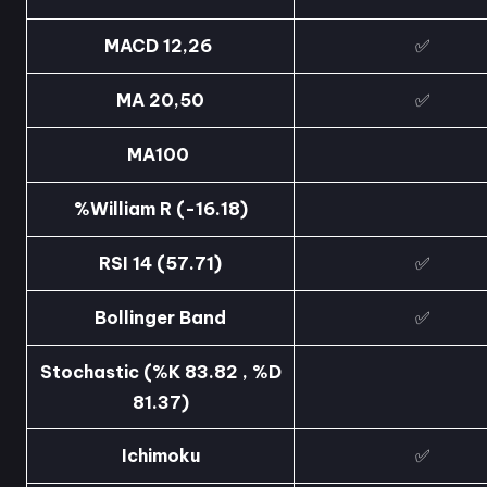
MACD 12,26
✅
MA 20,50
✅
MA100
%William R (-16.18)
RSI 14 (57.71)
✅
Bollinger Band
✅
Stochastic (%K 83.82 , %D
81.37)
Ichimoku
✅