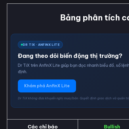
Bảng phân tích c
DR TIX · ANFINX LITE
Đang theo dõi biến động thị trường?
Dr TiX trên AnfinX Lite giúp bạn đọc nhanh biểu đồ, sổ lệnh
định.
Khám phá AnfinX Lite
Dr TiX không đưa khuyến nghị mua/bán. Quyết định giao dịch và quản trị 
Các chỉ báo
Bullish