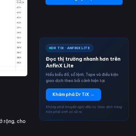
DR TIX · ANFINX LITE
Đọc thị trường nhanh hơn trên
AnfinX Lite
Hiểu biểu đồ, sổ lệnh, Tape và điều kiện
giao dịch theo bối cảnh hiện tại.
Khám phá Dr TiX →
Không phải khuyến nghị đầu tư. Giao dịch hàng
hóa phái sinh có rủi ro.
ở rộng, cho