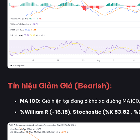
Tín hiệu Giảm Giá (Bearish):
MA 100:
Giá hiện tại đang ở khá xa đường MA100, 
%William R (-16.18), Stochastic (%K 83.82 , %