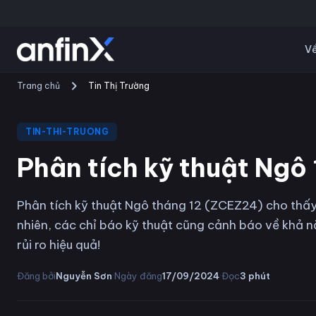
Về
Trang chủ
Tin Thị Trường
TIN-THI-TRUONG
Phân tích kỹ thuật Ng
Phân tích kỹ thuật Ngô tháng 12 (ZCEZ24) cho thấy
nhiên, các chỉ báo kỹ thuật cũng cảnh báo về khả n
rủi ro hiệu quả!
·
·
Đăng bởi
Nguyễn Sơn
Ngày đăng
17/09/2024
Đọc
3
phút