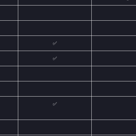
✅
✅
✅