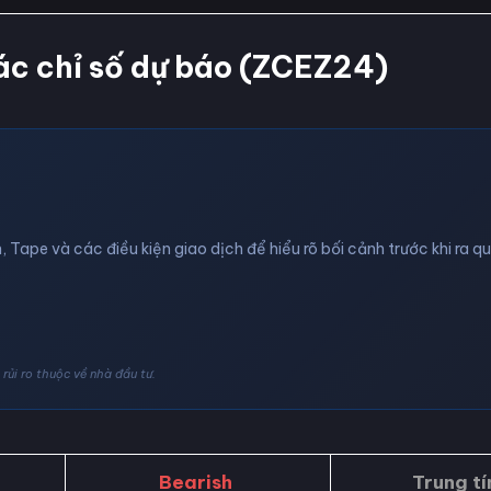
ác chỉ số dự báo (ZCEZ24)
, Tape và các điều kiện giao dịch để hiểu rõ bối cảnh trước khi ra q
rủi ro thuộc về nhà đầu tư.
Bearish
Trung tí