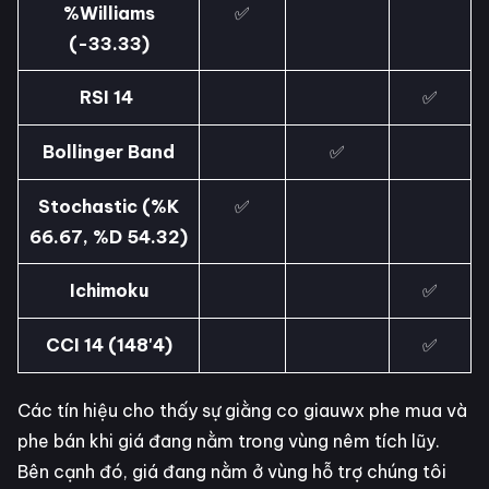
%Williams
✅
(-33.33)
RSI 14
✅
Bollinger Band
✅
Stochastic (%K
✅
66.67, %D 54.32)
Ichimoku
✅
CCI 14 (148'4)
✅
Các tín hiệu cho thấy sự giằng co giauwx phe mua và
phe bán khi giá đang nằm trong vùng nêm tích lũy.
Bên cạnh đó, giá đang nằm ở vùng hỗ trợ chúng tôi