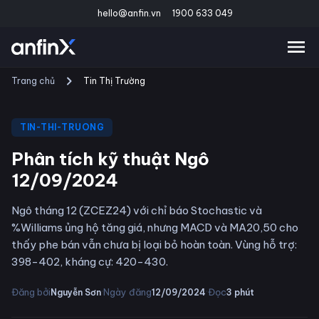
hello@anfin.vn
1900 633 049
Trang chủ
Tin Thị Trường
TIN-THI-TRUONG
Phân tích kỹ thuật Ngô
12/09/2024
Ngô tháng 12 (ZCEZ24) với chỉ báo Stochastic và
%Williams ủng hộ tăng giá, nhưng MACD và MA20,50 cho
thấy phe bán vẫn chưa bị loại bỏ hoàn toàn. Vùng hỗ trợ:
398-402, kháng cự: 420-430.
·
·
Đăng bởi
Ngày đăng
Đọc
Nguyễn Sơn
12/09/2024
3
phút