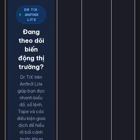
DR TIX ·
ANFINX
LITE
Đang
theo dõi
biến
động thị
trường?
Dr TiX trên
AnfinX Lite
giúp bạn đọc
nhanh biểu
đồ, sổ lệnh,
Tape và các
điều kiện giao
dịch để hiểu
rõ bối cảnh
trước khi ra