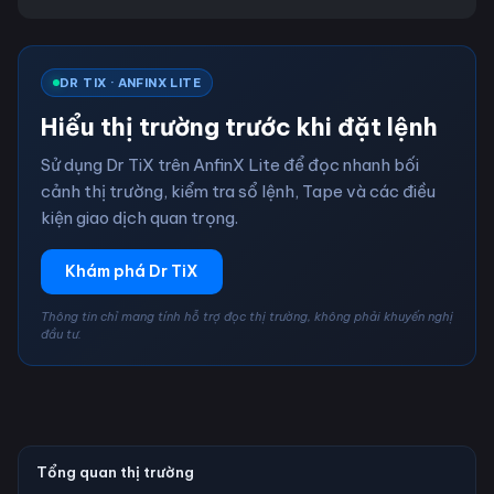
DR TIX · ANFINX LITE
Hiểu thị trường trước khi đặt lệnh
Sử dụng Dr TiX trên AnfinX Lite để đọc nhanh bối
cảnh thị trường, kiểm tra sổ lệnh, Tape và các điều
kiện giao dịch quan trọng.
Khám phá Dr TiX
Thông tin chỉ mang tính hỗ trợ đọc thị trường, không phải khuyến nghị
đầu tư.
Tổng quan thị trường