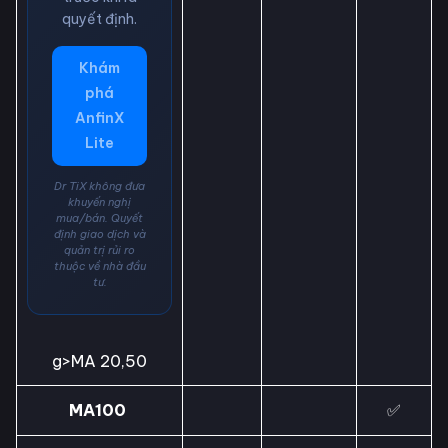
quyết định.
Khám
phá
AnfinX
Lite
Dr TiX không đưa
khuyến nghị
mua/bán. Quyết
định giao dịch và
quản trị rủi ro
thuộc về nhà đầu
tư.
g>MA 20,50
MA100
✅