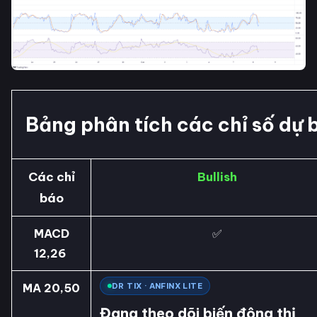
Bảng phân tích các chỉ số dự
Các chỉ
Bullish
báo
MACD
✅
12,26
MA 20,50
DR TIX · ANFINX LITE
Đang theo dõi biến động thị