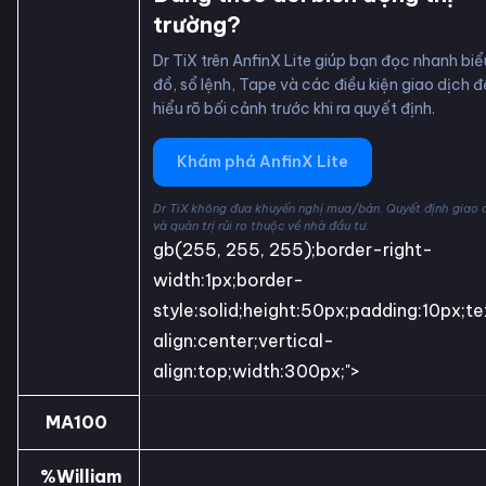
trường?
Dr TiX trên AnfinX Lite giúp bạn đọc nhanh biể
đồ, sổ lệnh, Tape và các điều kiện giao dịch đ
hiểu rõ bối cảnh trước khi ra quyết định.
Khám phá AnfinX Lite
Dr TiX không đưa khuyến nghị mua/bán. Quyết định giao 
và quản trị rủi ro thuộc về nhà đầu tư.
gb(255, 255, 255);border-right-
width:1px;border-
style:solid;height:50px;padding:10px;t
align:center;vertical-
align:top;width:300px;">
MA100
%William