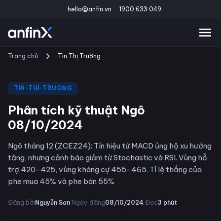
hello@anfin.vn
1900 633 049
Trang chủ
Tin Thị Trường
TIN-THI-TRUONG
Phân tích kỹ thuật Ngô
08/10/2024
Ngô tháng 12 (ZCEZ24): Tín hiệu từ MACD ủng hộ xu hướng
tăng, nhưng cảnh báo giảm từ Stochastic và RSI. Vùng hỗ
trợ 420-425, vùng kháng cự 455-465. Tỉ lệ thắng của
phe mua 45% và phe bán 55%
·
·
Đăng bởi
Ngày đăng
Đọc
Nguyễn Sơn
08/10/2024
3
phút