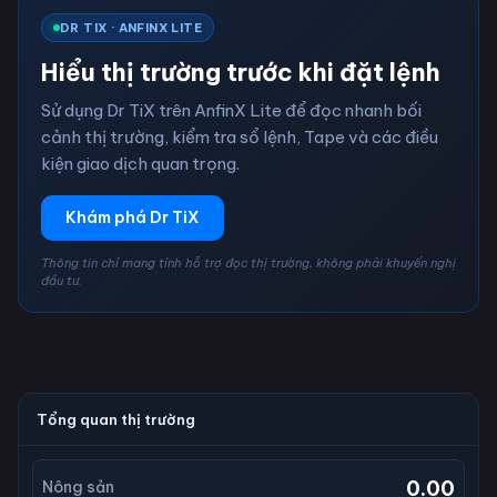
DR TIX · ANFINX LITE
Hiểu thị trường trước khi đặt lệnh
Sử dụng Dr TiX trên AnfinX Lite để đọc nhanh bối
cảnh thị trường, kiểm tra sổ lệnh, Tape và các điều
kiện giao dịch quan trọng.
Khám phá Dr TiX
Thông tin chỉ mang tính hỗ trợ đọc thị trường, không phải khuyến nghị
đầu tư.
Tổng quan thị trường
0.00
Nông sản