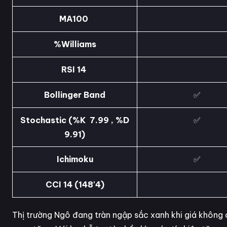
MA100
%Williams
RSI 14
Bollinger Band
✅
Stochastic (%K 7.99 , %D
✅
9.91)
Ichimoku
✅
CCI 14 (148'4)
Thị trường Ngô đang tràn ngập sắc xanh khi giá khôn