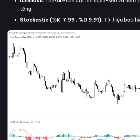
Ichimoku:
Tenkan-sen cắt lên Kijun-sen và nằm tr
tăng.
Stochastic (%K 7.99 , %D 9.91):
Tín hiệu báo hi