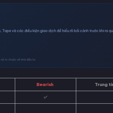
, Tape và các điều kiện giao dịch để hiểu rõ bối cảnh trước khi ra q
rủi ro thuộc về nhà đầu tư.
Bearish
Trung tí
✅