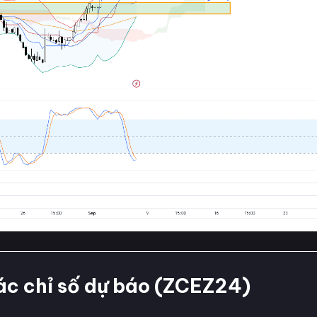
ác chỉ số dự báo (ZCEZ24)