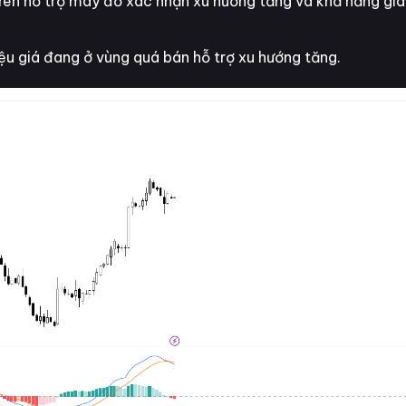
ên hỗ trợ mây đỏ xác nhận xu hướng tăng và khả năng giá 
ệu giá đang ở vùng quá bán hỗ trợ xu hướng tăng.