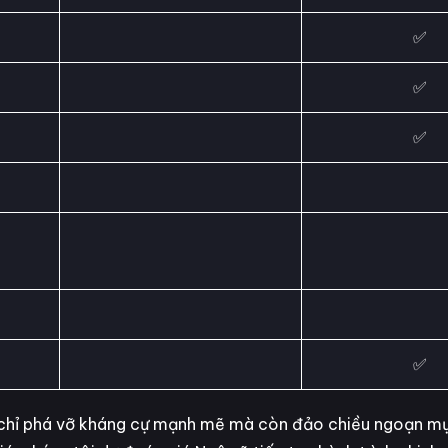
✅
✅
✅
✅
g chỉ phá vỡ kháng cự mạnh mẽ mà còn đảo chiều ngoạn m