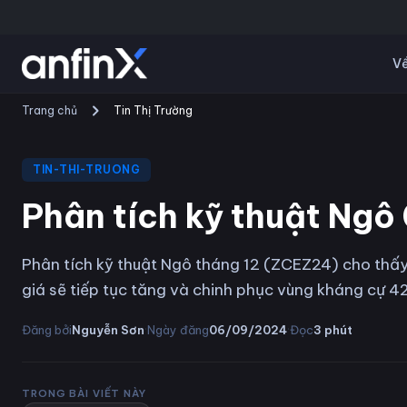
Về
Trang chủ
Tin Thị Trường
TIN-THI-TRUONG
Phân tích kỹ thuật Ng
Phân tích kỹ thuật Ngô tháng 12 (ZCEZ24) cho thấy
giá sẽ tiếp tục tăng và chinh phục vùng kháng cự 42
·
·
Đăng bởi
Nguyễn Sơn
Ngày đăng
06/09/2024
Đọc
3
phút
TRONG BÀI VIẾT NÀY