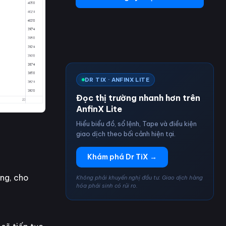
DR TIX · ANFINX LITE
Đọc thị trường nhanh hơn trên
AnfinX Lite
Hiểu biểu đồ, sổ lệnh, Tape và điều kiện
giao dịch theo bối cảnh hiện tại.
Khám phá Dr TiX →
ộng, cho
Không phải khuyến nghị đầu tư. Giao dịch hàng
hóa phái sinh có rủi ro.