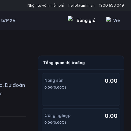
Nhận tư vấn miễn phí
hello@anfin.vn
1900 633 049
Bảng giá
Vie
 từ MXV
Tổng quan thị trường
0.00
Nông sản
áo. Dự đoán
0.00
(
0.00
%)
y!
0.00
Công nghiệp
0.00
(
0.00
%)