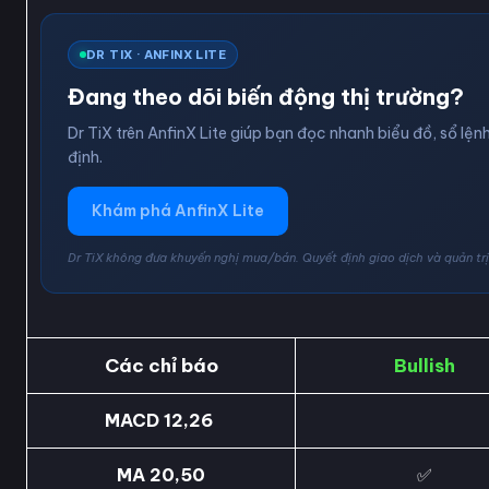
DR TIX · ANFINX LITE
Đang theo dõi biến động thị trường?
Dr TiX trên AnfinX Lite giúp bạn đọc nhanh biểu đồ, sổ lệnh
định.
Khám phá AnfinX Lite
Dr TiX không đưa khuyến nghị mua/bán. Quyết định giao dịch và quản trị 
Các chỉ báo
Bullish
MACD 12,26
MA 20,50
✅