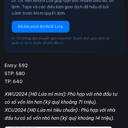
Dr TiX trên AnfinX Lite giúp bạn đọc nhanh biểu đồ, sổ
lệnh, Tape và các điều kiện giao dịch để hiểu rõ bối
cảnh trước khi ra quyết định.
Khám phá AnfinX Lite
Dr TiX không đưa khuyến nghị mua/bán. Quyết định giao dịch và
quản trị rủi ro thuộc về nhà đầu tư.
Entry: 592
STP: 580
TP: 640
XWU2024 (HĐ Lúa mì mini): Phù hợp với nhà đầu tư
có số vốn lớn hơn (kỹ quỹ khoảng 71 triệu).
XCU2024 (HĐ Lúa mì tiêu chuẩn) : Phù hợp với nhà
đầu tư có số vốn nhỏ hơn (kỹ quỹ khoảng 14 triệu).