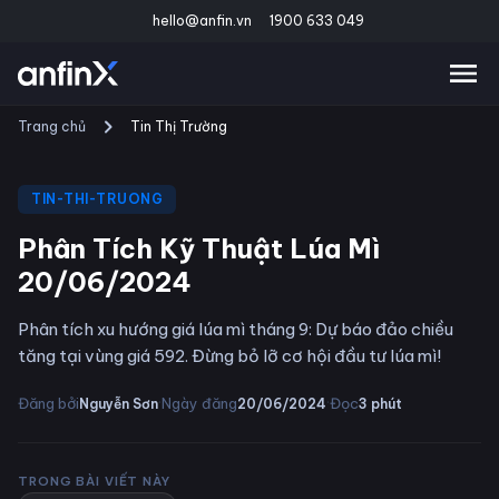
hello@anfin.vn
1900 633 049
Trang chủ
Tin Thị Trường
TIN-THI-TRUONG
Phân Tích Kỹ Thuật Lúa Mì
20/06/2024
Phân tích xu hướng giá lúa mì tháng 9: Dự báo đảo chiều
tăng tại vùng giá 592. Đừng bỏ lỡ cơ hội đầu tư lúa mì!
·
·
Đăng bởi
Ngày đăng
Đọc
Nguyễn Sơn
20/06/2024
3
phút
TRONG BÀI VIẾT NÀY