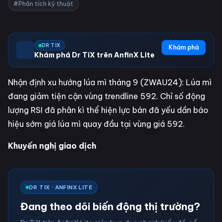
#Phân tích kỹ thuật
DR TIX
Khám phá
Khám phá Dr TiX trên AnfinX Lite
Nhận định xu hướng lúa mì tháng 9 (ZWAU24): Lúa mì
đang giảm tiện cận vùng trendline 592. Chỉ số động
lượng RSI đã phân kì thể hiện lực bán đã yếu dần báo
hiệu sớm giá lúa mì quay đầu tại vùng giá 592.
Khuyến nghị giao dịch
DR TIX · ANFINX LITE
Đang theo dõi biến động thị trường?