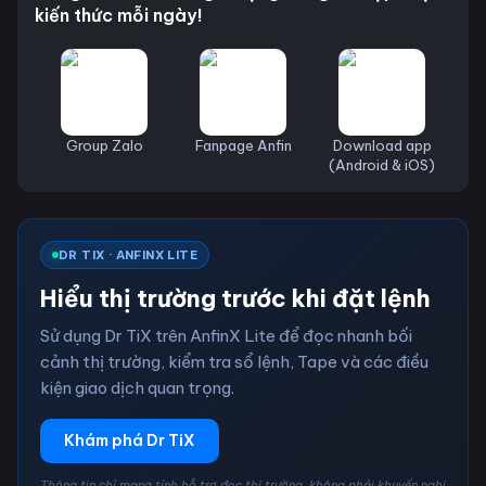
kiến thức mỗi ngày!
Group Zalo
Fanpage Anfin
Download app
(Android & iOS)
DR TIX · ANFINX LITE
Hiểu thị trường trước khi đặt lệnh
Sử dụng Dr TiX trên AnfinX Lite để đọc nhanh bối
cảnh thị trường, kiểm tra sổ lệnh, Tape và các điều
kiện giao dịch quan trọng.
Khám phá Dr TiX
Thông tin chỉ mang tính hỗ trợ đọc thị trường, không phải khuyến nghị