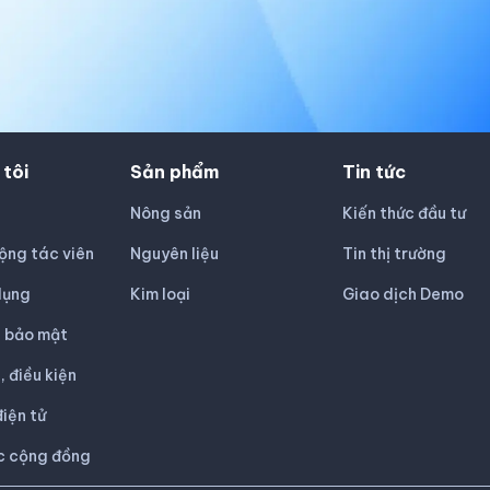
 tôi
Sản phẩm
Tin tức
Nông sản
Kiến thức đầu tư
ộng tác viên
Nguyên liệu
Tin thị trường
dụng
Kim loại
Giao dịch Demo
h bảo mật
, điều kiện
iện tử
c cộng đồng