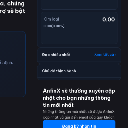
ữa, chúng
trợ sẽ bật
0.00
Kim loại
0.00
(
0.00
%)
Đọc nhiều nhất
Xem tất cả ›
t định.
Chủ đề thịnh hành
AnfinX sẽ thường xuyên cập
nhật cho bạn những thông
tin mới nhất
Những thông tin mới nhất sẽ được AnfinX
cập nhật và gửi đến email của quý khách.
Đăng ký nhận tin