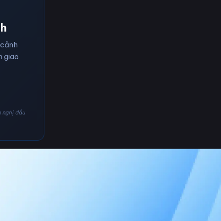
nh
 cảnh
n giao
n nghị đầu