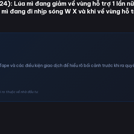
24):
Lúa mì đang giảm về vùng hỗ trợ 1 lần n
úa mì đang đi nhịp sóng W X và khi về vùng hỗ 
Tape và các điều kiện giao dịch để hiểu rõ bối cảnh trước khi ra quyế
 ro thuộc về nhà đầu tư.