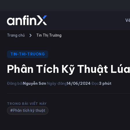
Về
Trang chủ
Tin Thị Trường
TIN-THI-TRUONG
Phân Tích Kỹ Thuật Lú
·
·
Đăng bởi
Nguyễn Sơn
Ngày đăng
14/06/2024
Đọc
3
phút
TRONG BÀI VIẾT NÀY
#Phân tích kỹ thuật