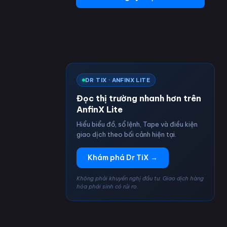
DR TIX · ANFINX LITE
Đọc thị trường nhanh hơn trên
AnfinX Lite
Hiểu biểu đồ, sổ lệnh, Tape và điều kiện
giao dịch theo bối cảnh hiện tại.
Khám phá Dr TiX →
Không phải khuyến nghị đầu tư. Giao dịch hàng
hóa phái sinh có rủi ro.