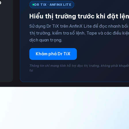
p
DR TIX · ANFINX LITE
Hiểu thị trường trước khi đặt lệ
Sử dụng Dr TiX trên AnfinX Lite để đọc nhanh bối
thị trường, kiểm tra sổ lệnh, Tape và các điều kiệ
dịch quan trọng.
Khám phá Dr TiX
Thông tin chỉ mang tính hỗ trợ đọc thị trường, không phải khuyế
tư.