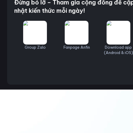
Đừng bỏ lỡ – Tham gia cộng đồng để cậ
nhật kiến thức mỗi ngày!
Group Zalo
Fanpage Anfin
Download app
(Android & iOS)