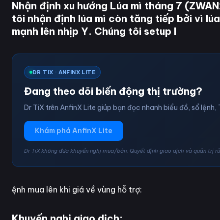
Nhận định xu hướng Lúa mì tháng 7 (ZWAN
tôi nhận định lúa mì còn tăng tiếp bởi vì l
mạnh lên nhịp Y. Chúng tôi setup l
DR TIX · ANFINX LITE
Đang theo dõi biến động thị trường?
Dr TiX trên AnfinX Lite giúp bạn đọc nhanh biểu đồ, sổ lệnh, 
Khám phá AnfinX Lite
Dr TiX không đưa khuyến nghị mua/bán. Quyết định giao dịch và quản trị rủi
ệnh mua lên khi giá về vùng hỗ trợ:
Khuyến nghị giao dịch: