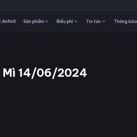
Sản phẩm
Biểu phí
Tin tức
 AnfinX
Thông báo
a Mì 14/06/2024