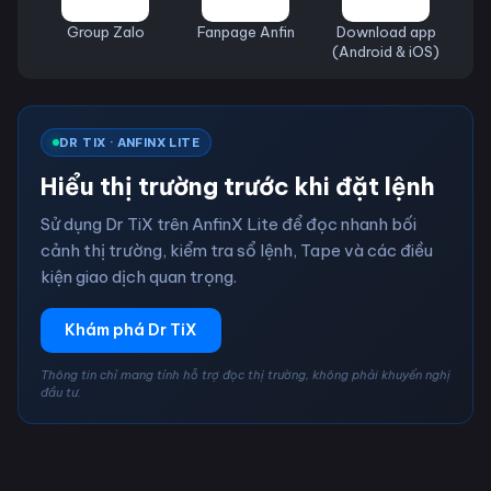
Group Zalo
Fanpage Anfin
Download app
(Android & iOS)
DR TIX · ANFINX LITE
Hiểu thị trường trước khi đặt lệnh
Sử dụng Dr TiX trên AnfinX Lite để đọc nhanh bối
cảnh thị trường, kiểm tra sổ lệnh, Tape và các điều
kiện giao dịch quan trọng.
Khám phá Dr TiX
Thông tin chỉ mang tính hỗ trợ đọc thị trường, không phải khuyến nghị
đầu tư.