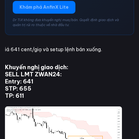
Khám phá AnfinX Lite
Dr TiX không đưa khuyến nghị mua/bán. Quyết định giao dịch và
quản trị rủi ro thuộc về nhà đầu tư.
iá 641 cent/giạ và setup lệnh bán xuống.
Khuyến nghị giao dịch:
SELL LMT ZWAN24:
Entry: 641
STP: 655
TP: 611