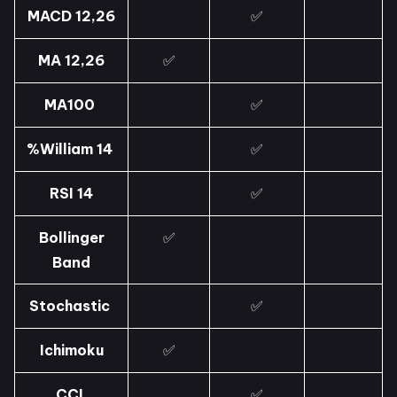
MACD 12,26
✅
MA 12,26
✅
MA100
✅
%William 14
✅
RSI 14
✅
Bollinger
✅
Band
Stochastic
✅
Ichimoku
✅
CCI
✅