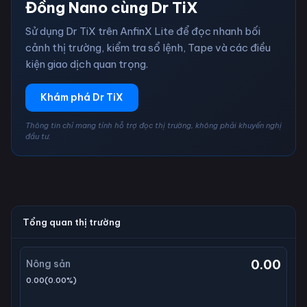
Đồng Nano cùng Dr TiX
Sử dụng Dr TiX trên AnfinX Lite để đọc nhanh bối
cảnh thị trường, kiểm tra sổ lệnh, Tape và các điều
kiện giao dịch quan trọng.
Khám phá Dr TiX
Thông tin chỉ mang tính hỗ trợ đọc thị trường, không phải khuyến nghị
đầu tư.
Tổng quan thị trường
0.00
Nông sản
0.00
(
0.00
%)