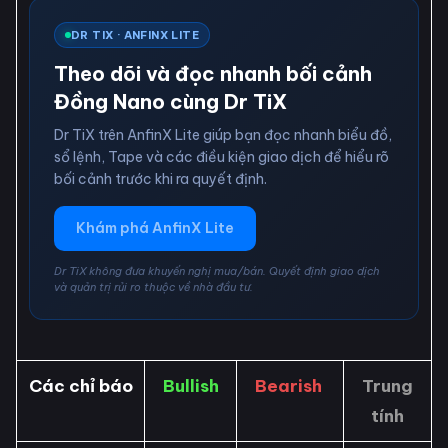
DR TIX · ANFINX LITE
Theo dõi và đọc nhanh bối cảnh
Đồng Nano cùng Dr TiX
Dr TiX trên AnfinX Lite giúp bạn đọc nhanh biểu đồ,
sổ lệnh, Tape và các điều kiện giao dịch để hiểu rõ
bối cảnh trước khi ra quyết định.
Khám phá AnfinX Lite
Dr TiX không đưa khuyến nghị mua/bán. Quyết định giao dịch
và quản trị rủi ro thuộc về nhà đầu tư.
Các chỉ báo
Bullish
Bearish
Trung
tính