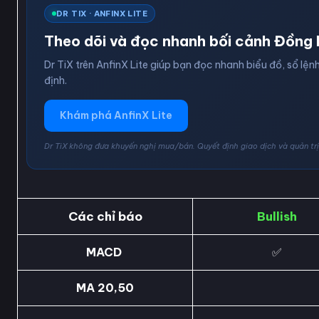
DR TIX · ANFINX LITE
Theo dõi và đọc nhanh bối cảnh Đồng 
Dr TiX trên AnfinX Lite giúp bạn đọc nhanh biểu đồ, sổ lệnh
định.
Khám phá AnfinX Lite
Dr TiX không đưa khuyến nghị mua/bán. Quyết định giao dịch và quản trị 
Các chỉ báo
Bullish
MACD
✅
MA 20,50