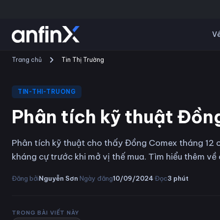
Về
Trang chủ
Tin Thị Trường
TIN-THI-TRUONG
Phân tích kỹ thuật Đồ
Phân tích kỹ thuật cho thấy Đồng Comex tháng 12 c
kháng cự trước khi mở vị thế mua. Tìm hiểu thêm về 
·
·
Đăng bởi
Nguyễn Sơn
Ngày đăng
10/09/2024
Đọc
3
phút
TRONG BÀI VIẾT NÀY