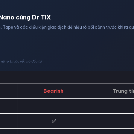
Nano cùng Dr TiX
, Tape và các điều kiện giao dịch để hiểu rõ bối cảnh trước khi ra q
rủi ro thuộc về nhà đầu tư.
Bearish
Trung tí
✅