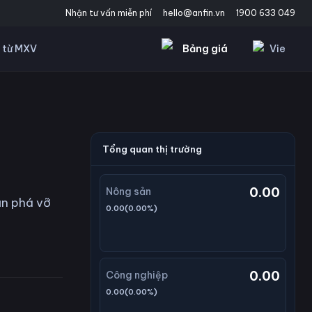
Nhận tư vấn miễn phí
hello@anfin.vn
1900 633 049
Bảng giá
Vie
 từ MXV
Tổng quan thị trường
0.00
Nông sản
ận phá vỡ
0.00
(
0.00
%)
0.00
Công nghiệp
0.00
(
0.00
%)