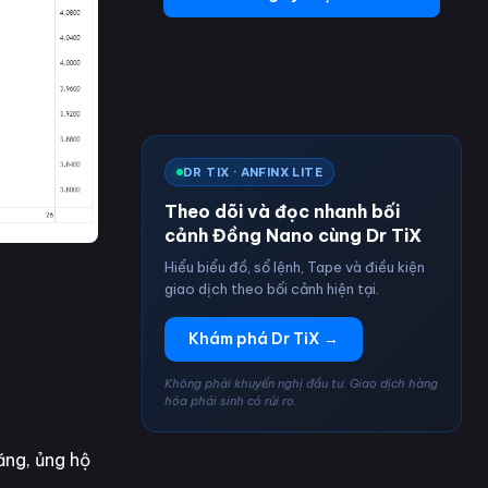
DR TIX · ANFINX LITE
Theo dõi và đọc nhanh bối
cảnh Đồng Nano cùng Dr TiX
Hiểu biểu đồ, sổ lệnh, Tape và điều kiện
giao dịch theo bối cảnh hiện tại.
Khám phá Dr TiX →
Không phải khuyến nghị đầu tư. Giao dịch hàng
hóa phái sinh có rủi ro.
ăng, ủng hộ