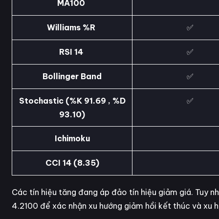
MA100
Williams %R
✅
RSI 14
✅
Bollinger Band
✅
Stochastic (%K 91.69 , %D
✅
93.10)
Ichimoku
CCI 14 (8.35)
Các tín hiệu tăng đang áp đảo tín hiệu giảm giá. Tuy 
4.2100 để xác nhận xu hướng giảm hồi kết thúc và xu hư