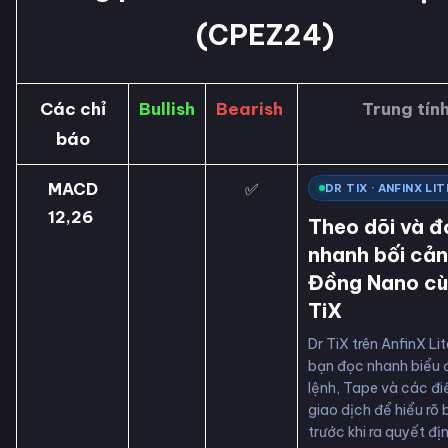
(CPEZ24)
Các chỉ
Bullish
Bearish
Trung tín
báo
MACD
✅
DR TIX · ANFINX LIT
12,26
Theo dõi và đ
nhanh bối cả
Đồng Nano cù
TiX
Dr TiX trên AnfinX Lit
bạn đọc nhanh biểu 
lệnh, Tape và các đi
giao dịch để hiểu rõ 
trước khi ra quyết địn