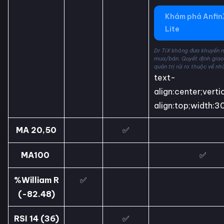
Khám phá Anfin
Lite
Dr TiX không đưa khuyến 
mua/bán. Quyết định giao
quản trị rủi ro thuộc về nh
text-
align:center;verti
align:top;width:3
MA 20,50
✅
MA100
✅
%William R
✅
(-82.48)
RSI 14 (36)
✅