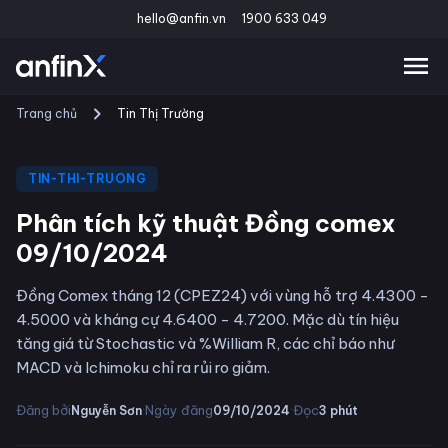
hello@anfin.vn
1900 633 049
Trang chủ
Tin Thị Trường
TIN-THI-TRUONG
Phân tích kỹ thuật Đồng comex
09/10/2024
Đồng Comex tháng 12 (CPEZ24) với vùng hỗ trợ 4.4300 -
4.5000 và kháng cự 4.6400 - 4.7200. Mặc dù tín hiệu
tăng giá từ Stochastic và %William R, các chỉ báo như
MACD và Ichimoku chỉ ra rủi ro giảm.
·
·
Đăng bởi
Ngày đăng
Đọc
Nguyễn Sơn
09/10/2024
3
phút