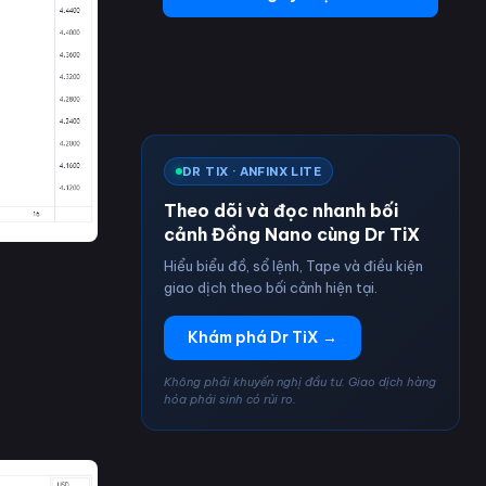
DR TIX · ANFINX LITE
Theo dõi và đọc nhanh bối
cảnh Đồng Nano cùng Dr TiX
Hiểu biểu đồ, sổ lệnh, Tape và điều kiện
giao dịch theo bối cảnh hiện tại.
Khám phá Dr TiX →
Không phải khuyến nghị đầu tư. Giao dịch hàng
hóa phái sinh có rủi ro.