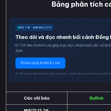
Bảng phân tích c
DR TIX · ANFINX LITE
Theo dõi và đọc nhanh bối cảnh Đồng 
Dr TiX trên AnfinX Lite giúp bạn đọc nhanh biểu đồ, sổ lệnh
định.
Khám phá AnfinX Lite
Dr TiX không đưa khuyến nghị mua/bán. Quyết định giao dịch và quản trị 
Các chỉ báo
Bullish
MACD 12,26