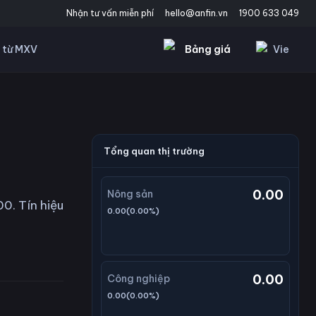
Nhận tư vấn miễn phí
hello@anfin.vn
1900 633 049
Bảng giá
Vie
 từ MXV
Tổng quan thị trường
0.00
Nông sản
0. Tín hiệu
0.00
(
0.00
%)
0.00
Công nghiệp
0.00
(
0.00
%)