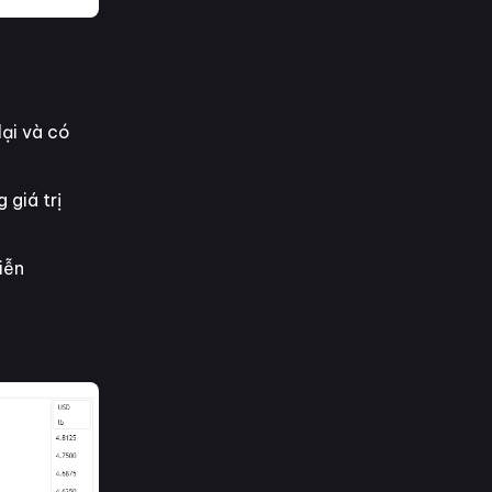
ại và có
 giá trị
iễn