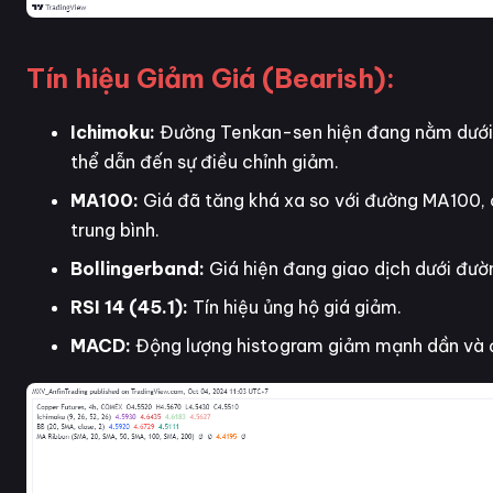
Tín hiệu Giảm Giá (Bearish):
Ichimoku:
Đường Tenkan-sen hiện đang nằm dưới đ
thể dẫn đến sự điều chỉnh giảm.
MA100:
Giá đã tăng khá xa so với đường MA100, c
trung bình.
Bollingerband:
Giá hiện đang giao dịch dưới đườn
RSI 14 (45.1):
Tín hiệu ủng hộ giá giảm.
MACD:
Động lượng histogram giảm mạnh dần và 