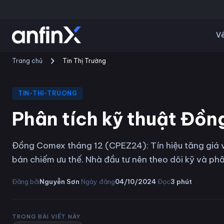
Về
Trang chủ
Tin Thị Trường
TIN-THI-TRUONG
Phân tích kỹ thuật Đồ
Đồng Comex tháng 12 (CPEZ24): Tín hiệu tăng giá v
bán chiếm ưu thế. Nhà đầu tư nên theo dõi kỹ và phâ
·
·
Đăng bởi
Nguyễn Sơn
Ngày đăng
04/10/2024
Đọc
3
phút
TRONG BÀI VIẾT NÀY