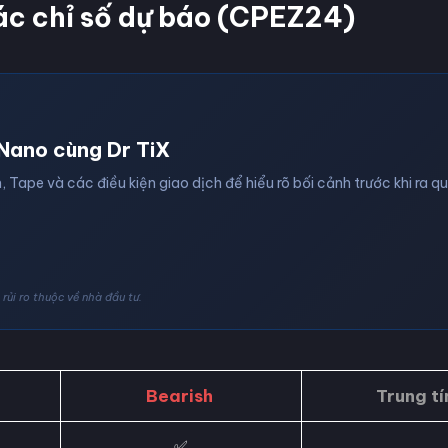
ác chỉ số dự báo (CPEZ24)
Nano cùng Dr TiX
, Tape và các điều kiện giao dịch để hiểu rõ bối cảnh trước khi ra q
rủi ro thuộc về nhà đầu tư.
Bearish
Trung tí
✅