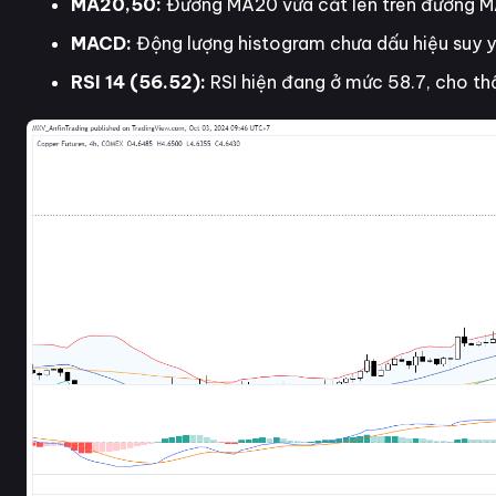
MA20,50:
Đường MA20 vừa cắt lên trên đường MA
MACD:
Động lượng histogram chưa dấu hiệu suy yế
RSI 14 (56.52):
RSI hiện đang ở mức 58.7, cho th