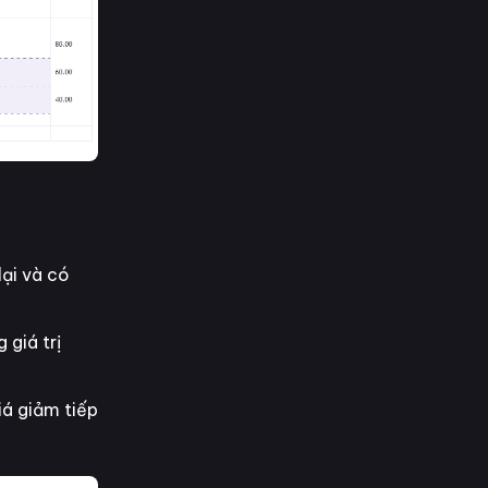
ại và có
 giá trị
iá giảm tiếp