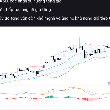
50, xác nhận xu hướng tăng giá
u tiếp tục ủng hộ giá tăng.
ấy đà tăng vẫn còn khá mạnh và ủng hộ khả năng giá tiếp 