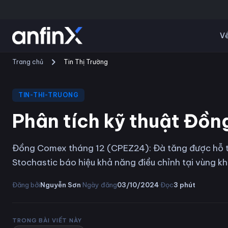
Về
Trang chủ
Tin Thị Trường
TIN-THI-TRUONG
Phân tích kỹ thuật Đồ
Đồng Comex tháng 12 (CPEZ24): Đà tăng được hỗ trợ
Stochastic báo hiệu khả năng điều chỉnh tại vùng 
·
·
Đăng bởi
Nguyễn Sơn
Ngày đăng
03/10/2024
Đọc
3
phút
TRONG BÀI VIẾT NÀY