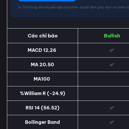
Dr TiX không đưa khuyến nghị mua/bán. Quyết định giao dịch và quản trị 
Các chỉ báo
Bullish
MACD 12,26
✅
MA 20,50
✅
MA100
%William R (-24.9)
RSI 14 (56.52)
✅
Bollinger Band
✅