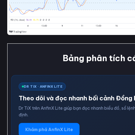
Bảng phân tích c
DR TIX · ANFINX LITE
Theo dõi và đọc nhanh bối cảnh Đồng 
Dr TiX trên AnfinX Lite giúp bạn đọc nhanh biểu đồ, sổ lệnh
định.
Khám phá AnfinX Lite