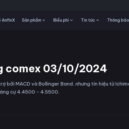
Sản phẩm
Biểu phí
Tin tức
 AnfinX
Thông báo
ng comex 03/10/2024
 bởi MACD và Bollinger Band, nhưng tín hiệu từ Ichim
kháng cự 4.4500 - 4.5500.