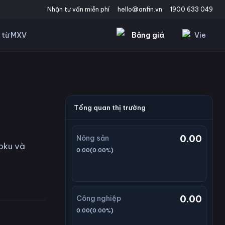
Nhận tư vấn miễn phí
hello@anfin.vn
1900 633 049
Bảng giá
Vie
 từ MXV
Tổng quan thị trường
0.00
Nông sản
oku và
0.00
(
0.00
%)
0.00
Công nghiệp
0.00
(
0.00
%)