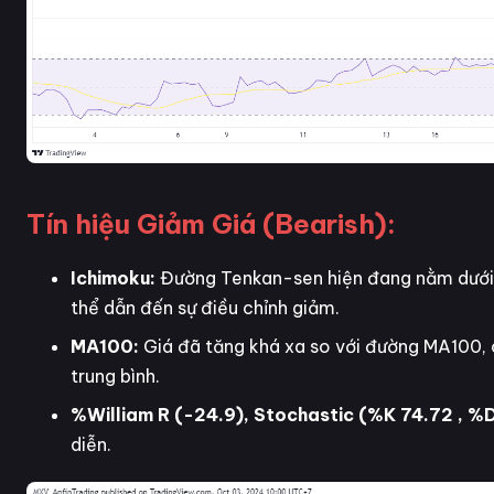
Tín hiệu Giảm Giá (Bearish):
Ichimoku:
Đường Tenkan-sen hiện đang nằm dưới đ
thể dẫn đến sự điều chỉnh giảm.
MA100:
Giá đã tăng khá xa so với đường MA100, c
trung bình.
%William R (-24.9), Stochastic (%K 74.72 , %D
diễn.