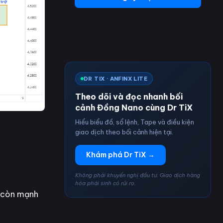
DR TIX · ANFINX LITE
Theo dõi và đọc nhanh bối
cảnh Đồng Nano cùng Dr TiX
Hiểu biểu đồ, sổ lệnh, Tape và điều kiện
giao dịch theo bối cảnh hiện tại.
Khám phá Dr TiX →
Không phải khuyến nghị đầu tư. Giao dịch hàng
hóa phái sinh có rủi ro.
n còn mạnh