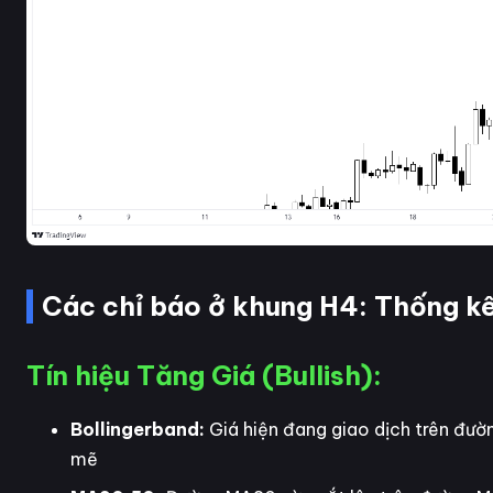
Các chỉ báo ở khung H4: Thống kê 
Tín hiệu Tăng Giá (Bullish):
Bollingerband:
Giá hiện đang giao dịch trên đườ
mẽ