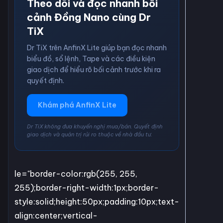
Theo dõi và đọc nhanh bối
cảnh Đồng Nano cùng Dr
TiX
Dr TiX trên AnfinX Lite giúp bạn đọc nhanh
biểu đồ, sổ lệnh, Tape và các điều kiện
giao dịch để hiểu rõ bối cảnh trước khi ra
quyết định.
Khám phá AnfinX Lite
Dr TiX không đưa khuyến nghị mua/bán. Quyết định
giao dịch và quản trị rủi ro thuộc về nhà đầu tư.
le="border-color:rgb(255, 255,
255);border-right-width:1px;border-
style:solid;height:50px;padding:10px;text-
align:center;vertical-