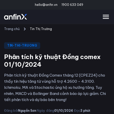
hello@anfin.vn
1900 633 049
Trang chủ
Tin Thị Trường
TIN-THI-TRUONG
Phân tích kỹ thuật Đồng comex
01/10/2024
Phân tích kỹ thuật Đồng Comex tháng 12 (CPEZ24) cho
thấy tín hiệu tăng từ vùng hỗ trợ 4.2600 - 4.3100.
Ichimoku, MA và Stochastic ủng hộ xu hướng tăng. Tuy
nhiên, MACD và Bollinger Band cảnh báo áp lực giảm. Chi
tiết phân tích và dự báo bên trong!
·
·
Đăng bởi
Ngày đăng
Đọc
Nguyễn Sơn
01/10/2024
3
phút