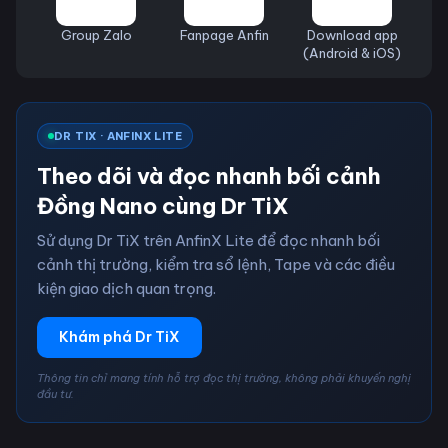
Group Zalo
Fanpage Anfin
Download app
(Android & iOS)
DR TIX · ANFINX LITE
Theo dõi và đọc nhanh bối cảnh
Đồng Nano cùng Dr TiX
Sử dụng Dr TiX trên AnfinX Lite để đọc nhanh bối
cảnh thị trường, kiểm tra sổ lệnh, Tape và các điều
kiện giao dịch quan trọng.
Khám phá Dr TiX
Thông tin chỉ mang tính hỗ trợ đọc thị trường, không phải khuyến nghị
đầu tư.