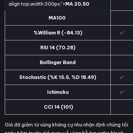
align:top;width:300px;">
MA 20,50
MA100
%William R (-84.13)
✅
RSI 14 (70.28)
Bollinger Band
Stochastic (%K 15.5, %D 18.49)
✅
Ichimoku
✅
CCI 14 (101)
Giá đã giảm từ vùng kháng cự như nhận định chúng tôi
ngày hôm trước giá quay về vùng hỗ trợ order block