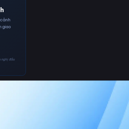
nh
 cảnh
n giao
n nghị đầu