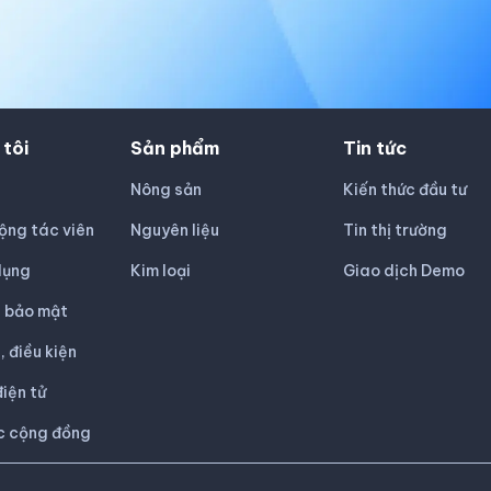
 tôi
Sản phẩm
Tin tức
Nông sản
Kiến thức đầu tư
ộng tác viên
Nguyên liệu
Tin thị trường
dụng
Kim loại
Giao dịch Demo
h bảo mật
, điều kiện
iện tử
c cộng đồng