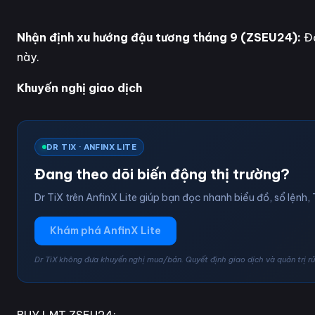
Nhận định xu hướng đậu tương tháng 9 (ZSEU24):
Đậ
này.
Khuyến nghị giao dịch
DR TIX · ANFINX LITE
Đang theo dõi biến động thị trường?
Dr TiX trên AnfinX Lite giúp bạn đọc nhanh biểu đồ, sổ lệnh, 
Khám phá AnfinX Lite
Dr TiX không đưa khuyến nghị mua/bán. Quyết định giao dịch và quản trị rủi