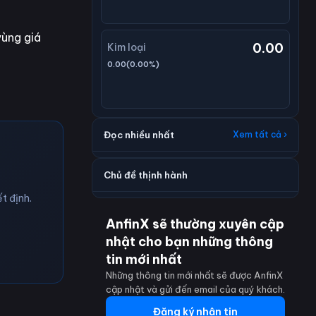
vùng giá
0.00
Kim loại
0.00
(
0.00
%)
Đọc nhiều nhất
Xem tất cả ›
Chủ đề thịnh hành
t định.
AnfinX sẽ thường xuyên cập
nhật cho bạn những thông
tin mới nhất
Những thông tin mới nhất sẽ được AnfinX
cập nhật và gửi đến email của quý khách.
Đăng ký nhận tin