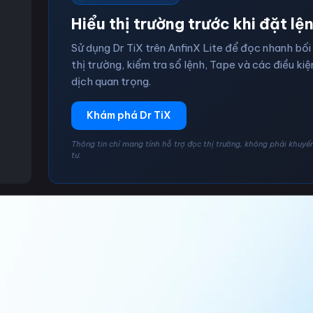
Hiểu thị trường trước khi đặt lệ
Sử dụng Dr TiX trên AnfinX Lite để đọc nhanh bối
thị trường, kiểm tra sổ lệnh, Tape và các điều kiệ
dịch quan trọng.
Khám phá Dr TiX
Thông tin chỉ mang tính hỗ trợ đọc thị trường, không phải khuyế
tư.