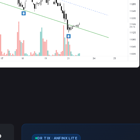
p
DR TIX · ANFINX LITE