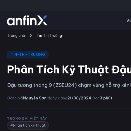
Về
Trang chủ
Tin Thị Trường
TIN-THI-TRUONG
Phân Tích Kỹ Thuật Đậ
Đậu tương tháng 9 (ZSEU24) chạm vùng hỗ trợ kênh 
·
·
Đăng bởi
Nguyễn Sơn
Ngày đăng
21/06/2024
Đọc
3
phút
TRONG BÀI VIẾT NÀY
#Phân tích kỹ thuật