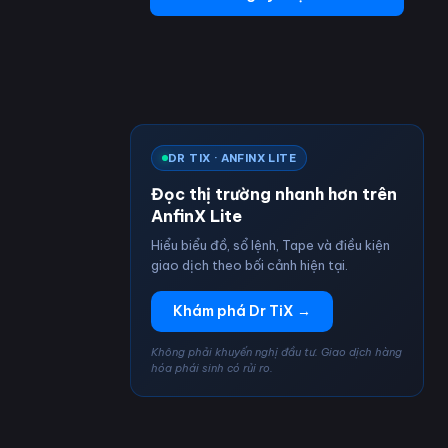
DR TIX · ANFINX LITE
Đọc thị trường nhanh hơn trên
AnfinX Lite
Hiểu biểu đồ, sổ lệnh, Tape và điều kiện
giao dịch theo bối cảnh hiện tại.
Khám phá Dr TiX →
Không phải khuyến nghị đầu tư. Giao dịch hàng
hóa phái sinh có rủi ro.