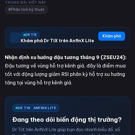
TRONG BÀI VIẾT NÀY
#Phân tích kỹ thuật
DR TIX
Khám phá
Khám phá Dr TiX trên AnfinX Lite
Nhận định xu hướng đậu tương tháng 9 (ZSEU24):
Đậu tương về vùng hỗ trợ kênh giá, đây là điểm mua
tốt với động lượng giảm RSI phân kỳ hỗ trợ xu hướng
tăng tại vùng hỗ trợ kênh giá.
DR TIX · ANFINX LITE
Đang theo dõi biến động thị trường?
Dr TiX trên AnfinX Lite giúp bạn đọc nhanh biểu đồ, sổ