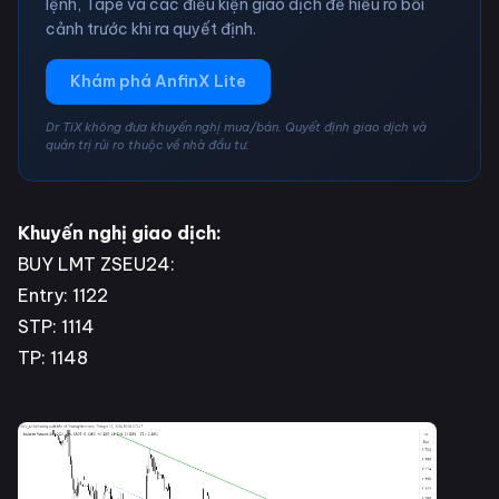
lệnh, Tape và các điều kiện giao dịch để hiểu rõ bối
cảnh trước khi ra quyết định.
Khám phá AnfinX Lite
Dr TiX không đưa khuyến nghị mua/bán. Quyết định giao dịch và
quản trị rủi ro thuộc về nhà đầu tư.
Khuyến nghị giao dịch:
BUY LMT ZSEU24:
Entry: 1122
STP: 1114
TP: 1148