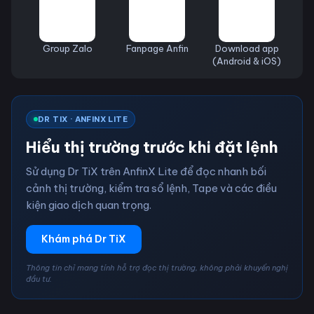
Group Zalo
Fanpage Anfin
Download app
(Android & iOS)
DR TIX · ANFINX LITE
Hiểu thị trường trước khi đặt lệnh
Sử dụng Dr TiX trên AnfinX Lite để đọc nhanh bối
cảnh thị trường, kiểm tra sổ lệnh, Tape và các điều
kiện giao dịch quan trọng.
Khám phá Dr TiX
Thông tin chỉ mang tính hỗ trợ đọc thị trường, không phải khuyến nghị
đầu tư.