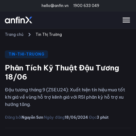
hello@anfin.vn
1900 633 049
Trang chủ
Tin Thị Trường
TIN-THI-TRUONG
Phân Tích Kỹ Thuật Đậu Tương
18/06
Đậu tương tháng 9 (ZSEU24): Xuất hiện tín hiệu mua tốt
khi giá về vùng hỗ trợ kênh giá với RSI phân kỳ hỗ trợ xu
hướng tăng.
·
·
Đăng bởi
Ngày đăng
Đọc
Nguyễn Sơn
18/06/2024
3
phút