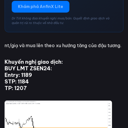
Khám phá AnfinX Lite
Dr TiX không đưa khuyến nghị mua/bán. Quyết định giao dịch và
quản trị rủi ro thuộc về nhà đầu tư.
nt/giạ và mua lên theo xu hướng tăng của đậu tương.
Khuyến nghị giao dịch:
BUY LMT ZSEN24:
Entry: 1189
STP: 1184
TP: 1207