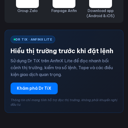
Group Zalo
Fanpage Anfin
Download app
(Android & iOS)
DR TIX · ANFINX LITE
Hiểu thị trường trước khi đặt lệnh
Sử dụng Dr TiX trên AnfinX Lite để đọc nhanh bối
cảnh thị trường, kiểm tra sổ lệnh, Tape và các điều
kiện giao dịch quan trọng.
Khám phá Dr TiX
Thông tin chỉ mang tính hỗ trợ đọc thị trường, không phải khuyến nghị
đầu tư.