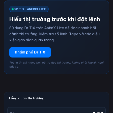
DR TIX · ANFINX LITE
Hiểu thị trường trước khi đặt lệnh
Sử dụng Dr TiX trên AnfinX Lite để đọc nhanh bối
cảnh thị trường, kiểm tra sổ lệnh, Tape và các điều
kiện giao dịch quan trọng.
Khám phá Dr TiX
Thông tin chỉ mang tính hỗ trợ đọc thị trường, không phải khuyến nghị
đầu tư.
Tổng quan thị trường