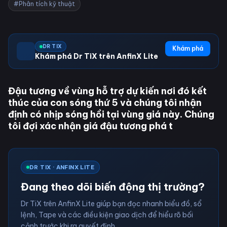
#Phân tích kỹ thuật
DR TIX
Khám phá
Khám phá Dr TiX trên AnfinX Lite
Đậu tương về vùng hỗ trợ dự kiến nơi đó kết
thúc của con sóng thứ 5 và chúng tôi nhận
định có nhịp sóng hồi tại vùng giá này. Chúng
tôi đợi xác nhận giá đậu tương phá t
DR TIX · ANFINX LITE
Đang theo dõi biến động thị trường?
Dr TiX trên AnfinX Lite giúp bạn đọc nhanh biểu đồ, sổ
lệnh, Tape và các điều kiện giao dịch để hiểu rõ bối
cảnh trước khi ra quyết định.