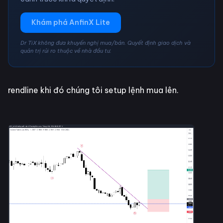
Khám phá AnfinX Lite
Dr TiX không đưa khuyến nghị mua/bán. Quyết định giao dịch và
quản trị rủi ro thuộc về nhà đầu tư.
rendline khi đó chúng tôi setup lệnh mua lên.