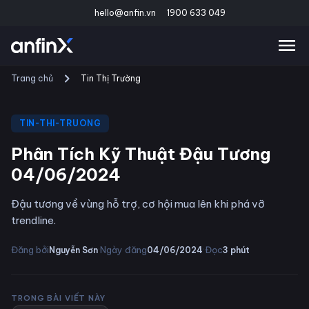
hello@anfin.vn
1900 633 049
Trang chủ
Tin Thị Trường
TIN-THI-TRUONG
Phân Tích Kỹ Thuật Đậu Tương
04/06/2024
Đậu tương về vùng hỗ trợ, cơ hội mua lên khi phá vỡ
trendline.
·
·
Đăng bởi
Ngày đăng
Đọc
Nguyễn Sơn
04/06/2024
3
phút
TRONG BÀI VIẾT NÀY