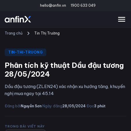
hello@anfin.vn
1900 633 049
Trang chủ
Tin Thị Trường
TIN-THI-TRUONG
Phân tích kỹ thuật Dầu đậu tương
28/05/2024
Dầu đậu tương (ZLEN24) xác nhận xu hướng tăng, khuyến
nghị mua ngay tại 45.14
·
·
Đăng bởi
Ngày đăng
Đọc
Nguyễn Sơn
28/05/2024
3
phút
TRONG BÀI VIẾT NÀY