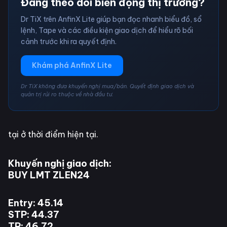
Đang theo dõi biến động thị trường?
Dr TiX trên AnfinX Lite giúp bạn đọc nhanh biểu đồ, sổ
lệnh, Tape và các điều kiện giao dịch để hiểu rõ bối
cảnh trước khi ra quyết định.
Khám phá AnfinX Lite
Dr TiX không đưa khuyến nghị mua/bán. Quyết định giao dịch và
quản trị rủi ro thuộc về nhà đầu tư.
tại ở thời điểm hiện tại.
Khuyến nghị giao dịch:
BUY LMT ZLEN24
Entry: 45.14
STP: 44.37
TP: 46.72